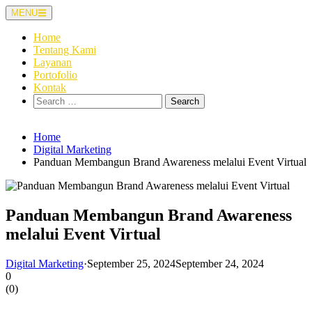
Skip
MENU
to
content
Home
Tentang Kami
Layanan
Portofolio
Kontak
Search
for:
Home
Digital Marketing
Panduan Membangun Brand Awareness melalui Event Virtual
Panduan Membangun Brand Awareness
melalui Event Virtual
Digital Marketing
·
September 25, 2024
September 24, 2024
0
(
0
)