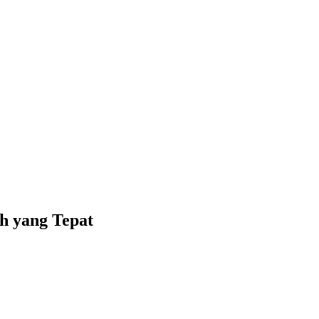
h yang Tepat