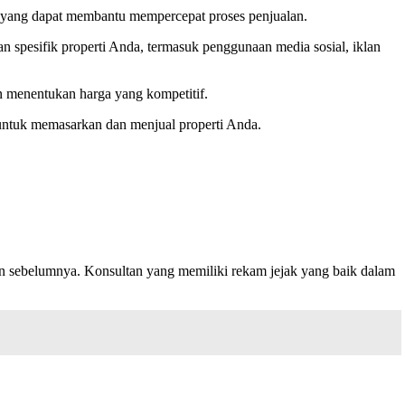
ya, yang dapat membantu mempercepat proses penjualan.
spesifik properti Anda, termasuk penggunaan media sosial, iklan
 menentukan harga yang kompetitif.
ntuk memasarkan dan menjual properti Anda.
lien sebelumnya. Konsultan yang memiliki rekam jejak yang baik dalam