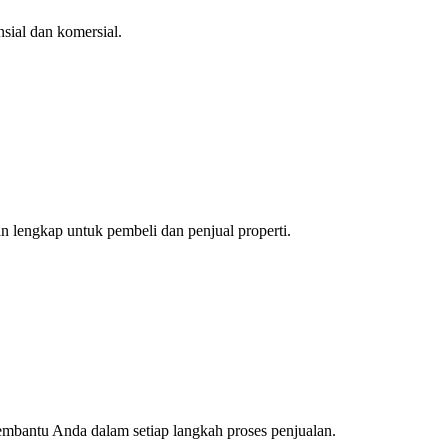
sial dan komersial.
n lengkap untuk pembeli dan penjual properti.
embantu Anda dalam setiap langkah proses penjualan.