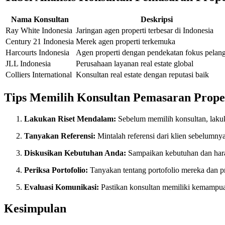
Nama Konsultan
Deskripsi
Ray White Indonesia
Jaringan agen properti terbesar di Indonesia
Century 21 Indonesia
Merek agen properti terkemuka
Harcourts Indonesia
Agen properti dengan pendekatan fokus pelan
JLL Indonesia
Perusahaan layanan real estate global
Colliers International
Konsultan real estate dengan reputasi baik
Tips Memilih Konsultan Pemasaran Prope
Lakukan Riset Mendalam:
Sebelum memilih konsultan, lakuk
Tanyakan Referensi:
Mintalah referensi dari klien sebelumn
Diskusikan Kebutuhan Anda:
Sampaikan kebutuhan dan hara
Periksa Portofolio:
Tanyakan tentang portofolio mereka dan p
Evaluasi Komunikasi:
Pastikan konsultan memiliki kemampua
Kesimpulan