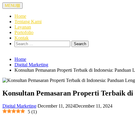
Skip
MENU
to
content
Home
Tentang Kami
Layanan
Portofolio
Kontak
Search
for:
Home
Digital Marketing
Konsultan Pemasaran Properti Terbaik di Indonesia: Panduan
Konsultan Pemasaran Properti Terbaik di
Digital Marketing
·
December 11, 2024
December 11, 2024
5
(
1
)