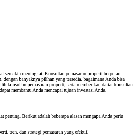
dal semakin meningkat. Konsultan pemasaran properti berperan
, dengan banyaknya pilihan yang tersedia, bagaimana Anda bisa
lih konsultan pemasaran properti, serta memberikan daftar konsultan
 dapat membantu Anda mencapai tujuan investasi Anda.
at penting. Berikut adalah beberapa alasan mengapa Anda perlu
, tren, dan strategi pemasaran yang efektif.