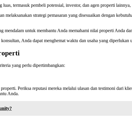
 luas, termasuk pembeli potensial, investor, dan agen properti lainn
 melaksanakan strategi pemasaran yang disesuaikan dengan kebutuhan 
ang mendalam untuk membantu Anda memahami nilai properti Anda dan
onsultan, Anda dapat menghemat waktu dan usaha yang diperlukan u
operti
iteria yang perlu dipertimbangkan:
properti. Periksa reputasi mereka melalui ulasan dan testimoni dari k
antu Anda.
unity?