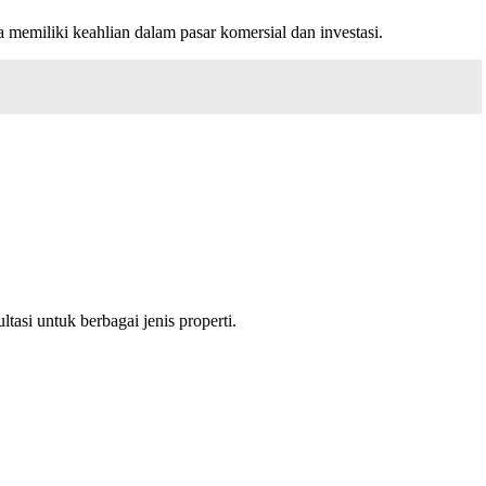
 memiliki keahlian dalam pasar komersial dan investasi.
asi untuk berbagai jenis properti.