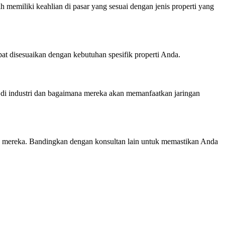
ilih memiliki keahlian di pasar yang sesuai dengan jenis properti yang
at disesuaikan dengan kebutuhan spesifik properti Anda.
 di industri dan bagaimana mereka akan memanfaatkan jaringan
an mereka. Bandingkan dengan konsultan lain untuk memastikan Anda