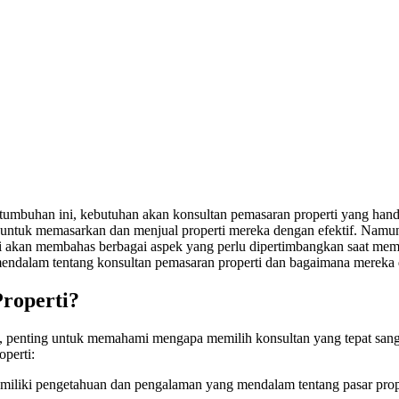
pertumbuhan ini, kebutuhan akan konsultan pemasaran properti yang han
 untuk memasarkan dan menjual properti mereka dengan efektif. Namun
ni akan membahas berbagai aspek yang perlu dipertimbangkan saat memi
mendalam tentang konsultan pemasaran properti dan bagaimana mereka
roperti?
i, penting untuk memahami mengapa memilih konsultan yang tepat sang
perti:
iliki pengetahuan dan pengalaman yang mendalam tentang pasar properti