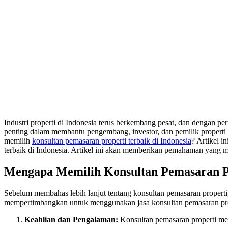
Industri properti di Indonesia terus berkembang pesat, dan dengan 
penting dalam membantu pengembang, investor, dan pemilik properti
memilih
konsultan pemasaran properti terbaik di Indonesia
? Artikel i
terbaik di Indonesia. Artikel ini akan memberikan pemahaman yang 
Mengapa Memilih Konsultan Pemasaran P
Sebelum membahas lebih lanjut tentang konsultan pemasaran propert
mempertimbangkan untuk menggunakan jasa konsultan pemasaran pro
Keahlian dan Pengalaman:
Konsultan pemasaran properti mem