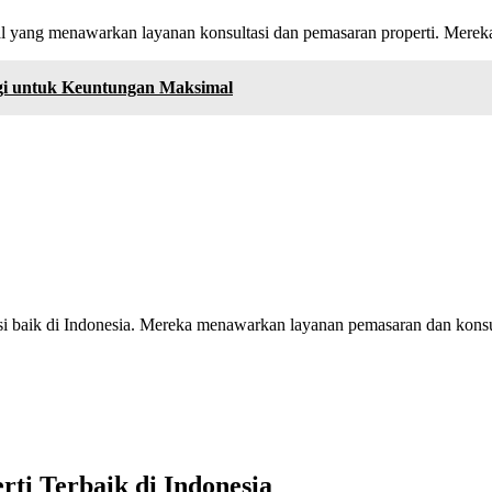
al yang menawarkan layanan konsultasi dan pemasaran properti. Mereka
ogi untuk Keuntungan Maksimal
asi baik di Indonesia. Mereka menawarkan layanan pemasaran dan konsult
rti Terbaik di Indonesia