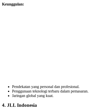
Keunggulan:
Pendekatan yang personal dan profesional.
Penggunaan teknologi terbaru dalam pemasaran.
Jaringan global yang kuat.
4.
JLL Indonesia