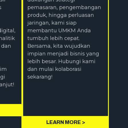
s
pemasaran, pengembangan
produk, hingga perluasan
jaringan, kami siap
gital,
membantu UMKM Anda
alitik
tumbuh lebih cepat.
, dan
Bersama, kita wujudkan
impian menjadi bisnis yang
lebih besar. Hubungi kami
tim
dan mulai kolaborasi
gi
sekarang!
anjut!
LEARN MORE >