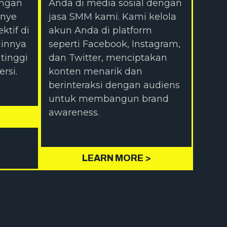
engan
Anda di media sosial dengan
anye
jasa SMM kami. Kami kelola
ktif di
akun Anda di platform
ainnya
seperti Facebook, Instagram,
 tinggi
dan Twitter, menciptakan
rsi.
konten menarik dan
berinteraksi dengan audiens
untuk membangun brand
awareness.
LEARN MORE >