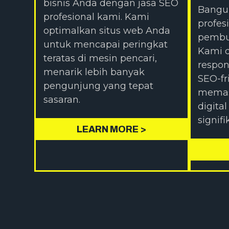
bisnis Anda dengan jasa SEO
Bangun
profesional kami. Kami
profes
optimalkan situs web Anda
pembu
untuk mencapai peringkat
Kami d
teratas di mesin pencari,
respons
menarik lebih banyak
SEO-fr
pengunjung yang tepat
memas
sasaran.
digita
signifi
LEARN MORE >