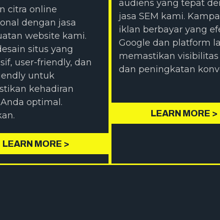
audiens yang tepat d
 citra online
jasa SEM kami. Kamp
ional dengan jasa
iklan berbayar yang efe
atan website kami.
Google dan platform l
esain situs yang
memastikan visibilitas
if, user-friendly, dan
dan peningkatan konve
iendly untuk
tikan kehadiran
l Anda optimal.
LEARN MORE >
kan.
LEARN MORE >