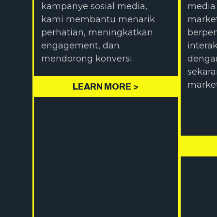
kampanye sosial media,
media 
kami membantu menarik
market
perhatian, meningkatkan
berpen
engagement, dan
interak
mendorong konversi.
dengan
sekara
market
LEARN MORE >