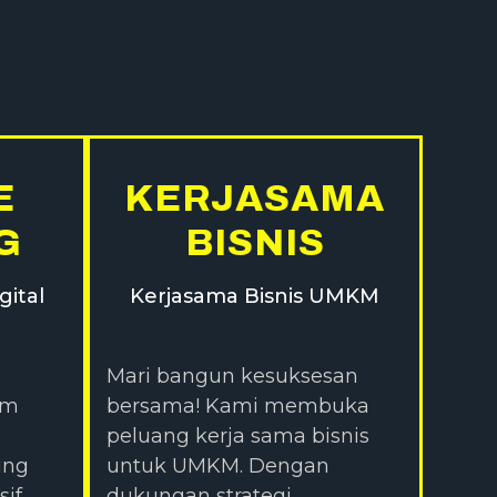
E
KERJASAMA
G
BISNIS
gital
Kerjasama Bisnis UMKM
Mari bangun kesuksesan
im
bersama! Kami membuka
e
peluang kerja sama bisnis
ing
untuk UMKM. Dengan
sif
dukungan strategi