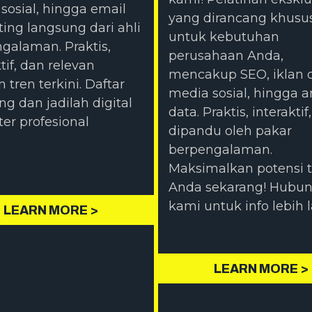
sosial, hingga email
yang dirancang khusu
ing langsung dari ahli
untuk kebutuhan
galaman. Praktis,
perusahaan Anda,
tif, dan relevan
mencakup SEO, iklan di
 tren terkini. Daftar
media sosial, hingga an
ng dan jadilah digital
data. Praktis, interaktif
er profesional
dipandu oleh pakar
berpengalaman.
Maksimalkan potensi 
Anda sekarang! Hubun
kami untuk info lebih l
LEARN MORE >
LEARN MORE >