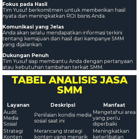
Fokus pada Hasil
Tim Yusuf berkomitmen untuk memberikan hasil
nyata dan meningkatkan ROI bisnis Anda.
Komunikasi yang Jelas
Anda akan selalu mendapatkan informasi terkini
tentang kemajuan dan hasil dari kampanye SMM
yang dijalankan.
Dukungan Penuh
Tim Yusuf siap membantu Anda dengan pertanyaan
atau kebutuhan tambahan terkait SMM.
TABEL ANALISIS JASA
SMM
Layanan
Deskripsi
Manfaat
Audit
Mengetahui area
Penilaian kondisi media
Media
yang perlu
sosial saat ini
Sosial
diperbaiki
Strategi
Merancang strategi
Meningkatkan
Konten
konten yang menarik
keterlibatan