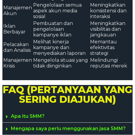
Pengelolaan semua
Meningkatkan
Manajemen
aspek akun media
konsistensi dan
Akun
sosial
interaksi
Pembuatan dan
Meningkatkan
Iklan
pengelolaan
visibilitas dan
Berbayar
kampanye iklan
jangkauan
Melihat kinerja
Memantau
Pelacakan
kampanye dan
efektivitas
dan Analisis
menyediakan laporan
strategi
Manajemen
Mengelola situasi yang
Melindungi
Krisis
tidak diinginkan
reputasi merek
FAQ (PERTANYAAN YANG
SERING DIAJUKAN)
Apa itu SMM?
Mengapa saya perlu menggunakan jasa SMM?