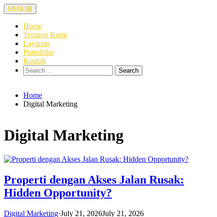
Skip
MENU
to
content
Home
Tentang Kami
Layanan
Portofolio
Kontak
Search
for:
Home
Digital Marketing
Digital Marketing
Properti dengan Akses Jalan Rusak:
Hidden Opportunity?
Digital Marketing
·
July 21, 2026
July 21, 2026