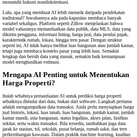
mematuhi hukum nondiskriminasi.
Lalu, apa yang membuat AI lebih menarik daripada pendekatan
tradisional? Jawabannya ada pada kapasitas membaca banyak
variabel sekaligus. Platform seperti Zillow menjelaskan bahwa
model valuasinya memanfaatkan data publik, data MLS, data yang
dikirim pengguna, informasi listing, harga jual, data penilai pajak,
karakteristik rumah, lokasi, hingga tren pasar. Dengan struktur
seperti ini, AI tidak hanya melihat luas bangunan atau jumlah kamar,
tetapi juga membaca konteks pasar yang lebih luas. Semakin
lengkap dan bersih data yang masuk, semakin baik kemampuan
model menghasilkan estimasi.
Mengapa AI Penting untuk Menentukan
Harga Properti?
Itulah sebabnya pemanfaatan AI untuk prediksi harga properti
sebaiknya dimulai dari data, bukan dari software. Langkah pertama
adalah mengumpulkan data transaksi. Anda perlu menyiapkan harga
jual historis, lokasi, luas tanah, luas bangunan, jumlah kamar, jumlah
kamar mandi, usia bangunan, status legalitas, akses jalan, fasilitas
sekitar, serta waktu transaksi. Bila tersedia, tambahkan juga data
jarak ke stasiun, tol, sekolah, pusat belanja, rumah sakit, dan tren
perkembangan kawasan. Dalam praktik machine learning, kualitas