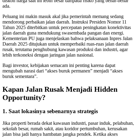
diskon harga saat ini lebih besar daripada risiko yang benar-benar
ada.
Peluang ini makin masuk akal jika pemerintah memang sedang
mendorong perbaikan jalan daerah. Instruksi Presiden Nomor 11
Tahun 2025 diterbitkan untuk percepatan peningkatan konektivitas
jalan daerah guna mendukung swasembada pangan dan energi.
Kementerian PU juga menjelaskan bahwa pelaksanaan Inpres Jalan
Daerah 2025 ditujukan untuk memperbaiki ruas-ruas jalan daerah
rusak, terutama penghubung kawasan produksi dan industri, agar
lebih terkoneksi dengan jaringan jalan nasional.
Bagi investor, kebijakan semacam ini penting karena dapat
mengubah narasi dari “akses buruk permanen” menjadi “akses
buruk sementara”.
Kapan Jalan Rusak Menjadi Hidden
Opportunity?
1. Saat lokasinya sebenarnya strategis
Jika properti berada dekat kawasan industri, pasar induk, pelabuhan,
sekolah besar, rumah sakit, atau koridor pertumbuhan, kerusakan
jalan bisa jadi hanya hambatan jangka pendek. Ketika akses