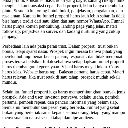
Pada produk konsumsi biasa, iklan yang bagus kadang cukup untuk
menghasilkan transaksi cepat. Pada properti, iklan hanya membuka
pintu. Sesudah itu, orang butuh bukti, penjelasan, pengalaman, dan
rasa aman. Karena itu funnel properti harus jauh lebih sabar. Ia tidak
bisa hanya terdiri dari satu iklan dan satu nomor WhatsApp. Funnel
harus punya konten pendukung, landing page yang jelas, materi
follow up, penjadwalan survei, dan kadang nurturing yang cukup
panjang.
Perbedaan lain ada pada peran trust. Dalam properti, trust bukan
bonus, tetapi syarat dasar. Prospek ingin merasa bahwa pihak yang
mereka hubungi benar-benar paham, responsif, dan tidak membuat
proses terasa berisiko. Itulah sebabnya setiap lapisan funnel properti
harus membangun kepercayaan. Visual harus meyakinkan. Copy
harus jelas. Website harus rapi. Balasan pertama harus cepat. Materi
harus relevan. Jika trust retak di satu tahap, prospek mudah sekali
mundur.
Selain itu, funnel properti juga harus memperhitungkan banyak jenis
prospek. Ada end user, investor, penyewa, pelaku usaha, pembeli
pertama, pembeli repeat, dan pencari informasi yang belum siap.
Semua ini membutuhkan pesan yang berbeda. Funnel yang sehat
bukan yang berteriak sama kepada semua orang, tetapi yang mampu
menyesuaikan narasi sesuai tahap dan tipe audiens.