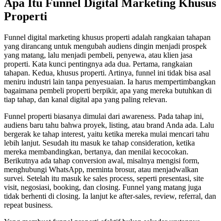
Apa Itu Funnel Digital Marketing Khusus
Properti
Funnel digital marketing khusus properti adalah rangkaian tahapan
yang dirancang untuk mengubah audiens dingin menjadi prospek
yang matang, lalu menjadi pembeli, penyewa, atau klien jasa
properti. Kata kunci pentingnya ada dua. Pertama, rangkaian
tahapan. Kedua, khusus properti. Artinya, funnel ini tidak bisa asal
meniru industri lain tanpa penyesuaian. Ia harus mempertimbangkan
bagaimana pembeli properti berpikir, apa yang mereka butuhkan di
tiap tahap, dan kanal digital apa yang paling relevan.
Funnel properti biasanya dimulai dari awareness. Pada tahap ini,
audiens baru tahu bahwa proyek, listing, atau brand Anda ada. Lalu
bergerak ke tahap interest, yaitu ketika mereka mulai mencari tahu
lebih lanjut. Sesudah itu masuk ke tahap consideration, ketika
mereka membandingkan, bertanya, dan menilai kecocokan.
Berikutnya ada tahap conversion awal, misalnya mengisi form,
menghubungi WhatsApp, meminta brosur, atau menjadwalkan
survei. Setelah itu masuk ke sales process, seperti presentasi, site
visit, negosiasi, booking, dan closing. Funnel yang matang juga
tidak berhenti di closing. Ia lanjut ke after-sales, review, referral, dan
repeat business.