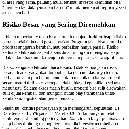
di area yang sama, peluang mulai terlihat. Investor kemudian bisa
“membeli ketidaknyamanan hari ini” untuk menikmati repricing saat
akses membaik.
Risiko Besar yang Sering Diremehkan
Hidden opportunity tetap bisa berubah menjadi
hidden trap
. Risiko
pertama adalah ketidakpastian waktu. Program jalan bisa tertunda,
prioritas anggaran berubah, atau perbaikan hanya parsial. Risiko
kedua adalah kualitas perbaikan. Jalan mungkin dibangun, tetapi
tidak cukup baik untuk mengubah perilaku pasar secara signifikan.
Risiko ketiga adalah salah baca lokasi. Tidak semua jalan rusak
berada di area yang akan tumbuh. Jika demand dasarnya lemah,
perbaikan jalan pun belum tentu cukup menaikkan harga properti
secara material. Risiko keempat adalah biaya kepemilikan selama
menunggu. Selama akses masih buruk, properti bisa sulit disewakan,
sulit dijual kembali, dan mungkin butuh biaya tambahan untuk
kendaraan, logistik, atau pemeliharaan.
Selain itu, kondisi pembiayaan juga memengaruhi keputusan. BI-
Rate tercatat 4,75% pada 17 Maret 2026. Suku bunga ini relatif
lebih rendah dibanding pertengahan 2025, tetapi biaya pembiayaan
tetap harus dihitung matang, terutama bila investor membeli aset
bermasalah sambil berharap kenaikan nilai di masa depan.