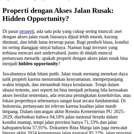
Properti dengan Akses Jalan Rusak:
Hidden Opportunity?
Di pasar
properti
, ada satu pola yang cukup sering muncul: aset
dengan akses jalan rusak biasanya dijual lebih murah, kurang
diminati, dan lebih lama terserap pasar. Bagi pembeli biasa, kondisi
ini sering dianggap sinyal bahaya. Namun bagi investor yang
terbiasa mencari aset undervalued, justru di situlah muncul
pertanyaan menarik: apakah properti dengan akses jalan rusak bisa
menjadi
hidden opportunity
?
Jawabannya tidak hitam putih. Jalan rusak memang menekan daya
tarik properti karena menurunkan kenyamanan, memperpanjang
waktu tempuh, dan menambah biaya kendaraan. Tetapi dalam
situasi tertentu, aset seperti ini bisa menjadi peluang bila kerusakan
akses bersifat sementara, ada rencana peningkatan konektivitas, atau
lokasi propertinya sebenarnya sangat kuat secara fundamental. Di
Indonesia, pertanyaan ini relevan karena kualitas jalan masih
timpang. Dalam rancangan akhir Renstra Kementerian PU 2025–
2029, disebutkan bahwa 94,18% jalan nasional berada dalam
kondisi mantap, tetapi jalan provinsi hanya 71,33% dan jalan
kabupaten/kota 57,91%. Dokumen Bina Marga lain juga mencatat
hingga akhir 2024 kemantapan jalan nasional 95,22%, jalan provinsi