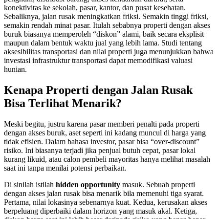
konektivitas ke sekolah, pasar, kantor, dan pusat kesehatan.
Sebaliknya, jalan rusak meningkatkan friksi. Semakin tinggi friksi,
semakin rendah minat pasar. Itulah sebabnya properti dengan akses
buruk biasanya memperoleh “diskon” alami, baik secara eksplisit
maupun dalam bentuk waktu jual yang lebih lama. Studi tentang
aksesibilitas transportasi dan nilai properti juga menunjukkan bahwa
investasi infrastruktur transportasi dapat memodifikasi valuasi
hunian.
Kenapa Properti dengan Jalan Rusak
Bisa Terlihat Menarik?
Meski begitu, justru karena pasar memberi penalti pada properti
dengan akses buruk, aset seperti ini kadang muncul di harga yang
tidak efisien. Dalam bahasa investor, pasar bisa “over-discount”
risiko. Ini biasanya terjadi jika penjual butuh cepat, pasar lokal
kurang likuid, atau calon pembeli mayoritas hanya melihat masalah
saat ini tanpa menilai potensi perbaikan.
Di sinilah istilah
hidden opportunity
masuk. Sebuah properti
dengan akses jalan rusak bisa menarik bila memenuhi tiga syarat.
Pertama, nilai lokasinya sebenarnya kuat. Kedua, kerusakan akses
berpeluang diperbaiki dalam horizon yang masuk akal. Ketiga,