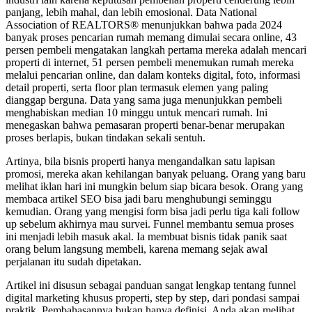
panjang, lebih mahal, dan lebih emosional. Data National
Association of REALTORS® menunjukkan bahwa pada 2024
banyak proses pencarian rumah memang dimulai secara online, 43
persen pembeli mengatakan langkah pertama mereka adalah mencari
properti di internet, 51 persen pembeli menemukan rumah mereka
melalui pencarian online, dan dalam konteks digital, foto, informasi
detail properti, serta floor plan termasuk elemen yang paling
dianggap berguna. Data yang sama juga menunjukkan pembeli
menghabiskan median 10 minggu untuk mencari rumah. Ini
menegaskan bahwa pemasaran properti benar-benar merupakan
proses berlapis, bukan tindakan sekali sentuh.
Artinya, bila bisnis properti hanya mengandalkan satu lapisan
promosi, mereka akan kehilangan banyak peluang. Orang yang baru
melihat iklan hari ini mungkin belum siap bicara besok. Orang yang
membaca artikel SEO bisa jadi baru menghubungi seminggu
kemudian. Orang yang mengisi form bisa jadi perlu tiga kali follow
up sebelum akhirnya mau survei. Funnel membantu semua proses
ini menjadi lebih masuk akal. Ia membuat bisnis tidak panik saat
orang belum langsung membeli, karena memang sejak awal
perjalanan itu sudah dipetakan.
Artikel ini disusun sebagai panduan sangat lengkap tentang funnel
digital marketing khusus properti, step by step, dari pondasi sampai
praktik. Pembahasannya bukan hanya definisi. Anda akan melihat