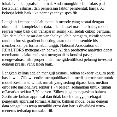
lokal. Untuk appraisal internal, Anda mungkin lebih fokus pada
kestabilan estimasi dan penjelasan faktor pembentuk harga. AI
bekerja lebih baik jika pertanyaannya spesifik.
Langkah keempat adalah memilih metode yang sesuai dengan
ukuran dan kompleksitas data. Jika dataset masih terbatas, model
regresi yang baik dan transparan sering kali sudah cukup berguna.
Jika data lebih besar dan variabelnya lebih beragam, teknik seperti
random forest, gradient boosting, atau model ensemble bisa
memberikan performa lebih tinggi. National Association of
REALTORS menegaskan bahwa AI dan predictive analytics dapat
membantu pelaku real estat menganalisis kondisi pasar,
mengevaluasi nilai properti, dan mengidentifikasi peluang investasi
dengan presisi yang lebih baik.
Langkah kelima adalah menguji akurasi, bukan sekadar kagum pada
hasil awal. Zillow sendiri mempublikasikan median error rate untuk
model Zestimate. Untuk rumah yang sedang dipasarkan, median
error rate nasionalnya sekitar 1,74 persen, sedangkan untuk rumah
off-market sekitar 7,20 persen. Zillow juga menegaskan bahwa
Zestimate bukan appraisal dan tidak boleh dianggap sebagai
pengganti appraisal formal. Artinya, bahkan model besar dengan
data sangat luas tetap memiliki error dan harus divalidasi terus-
menerus terhadap transaksi riil.