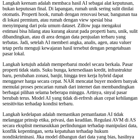
Langkah keenam adalah membaca hasil AI sebagai alat keputusan,
bukan keputusan final. Di lapangan, rumah unik sering sulit dinilai
otomatis. Properti hook, rumah dengan renovasi besar, bangunan tua
di lokasi premium, atau rumah dengan view spesial bisa
menyimpang dari pola umum dataset. Zillow juga mengakui
estimasi bisa hilang atau kurang akurat pada properti baru, unik, sulit
dibandingkan, atau di area dengan data penjualan terbaru yang
terbatas. Jadi, setelah AI memberi angka, analis, agen, atau valuer
tetap perlu menguji kewajaran hasil tersebut dengan pengetahuan
pasar lokal.
Langkah ketujuh adalah memperbarui model secara berkala. Pasar
properti tidak statis. Suku bunga, ketersediaan kredit, infrastruktur
baru, perubahan zonasi, banjir, hingga tren kerja hybrid dapat
menggeser harga secara cepat. NAR mencatat buyer modern banyak
memulai proses pencarian rumah dari internet dan membandingkan
berbagai pilihan selama beberapa minggu. Artinya, sinyal pasar
berubah terus. Model AI yang tidak di-refresh akan cepat kehilangan
sensitivitas terhadap kondisi terbaru.
Langkah kedelapan adalah memastikan pemanfaatan AI tidak
melanggar prinsip etika, privasi, dan keadilan. Regulasi AVM di AS
secara eksplisit memasukkan perlindungan terhadap manipulasi data,
konflik kepentingan, serta kepatuhan terhadap hukum
nondiskriminasi. Jika model dibangun dari data yang bias, hasilnya