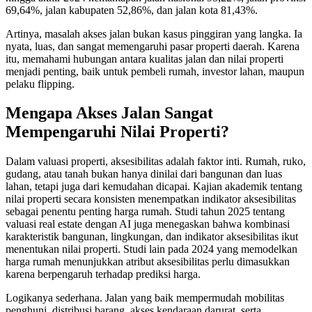
69,64%, jalan kabupaten 52,86%, dan jalan kota 81,43%.
Artinya, masalah akses jalan bukan kasus pinggiran yang langka. Ia
nyata, luas, dan sangat memengaruhi pasar properti daerah. Karena
itu, memahami hubungan antara kualitas jalan dan nilai properti
menjadi penting, baik untuk pembeli rumah, investor lahan, maupun
pelaku flipping.
Mengapa Akses Jalan Sangat
Mempengaruhi Nilai Properti?
Dalam valuasi properti, aksesibilitas adalah faktor inti. Rumah, ruko,
gudang, atau tanah bukan hanya dinilai dari bangunan dan luas
lahan, tetapi juga dari kemudahan dicapai. Kajian akademik tentang
nilai properti secara konsisten menempatkan indikator aksesibilitas
sebagai penentu penting harga rumah. Studi tahun 2025 tentang
valuasi real estate dengan AI juga menegaskan bahwa kombinasi
karakteristik bangunan, lingkungan, dan indikator aksesibilitas ikut
menentukan nilai properti. Studi lain pada 2024 yang memodelkan
harga rumah menunjukkan atribut aksesibilitas perlu dimasukkan
karena berpengaruh terhadap prediksi harga.
Logikanya sederhana. Jalan yang baik mempermudah mobilitas
penghuni, distribusi barang, akses kendaraan darurat, serta