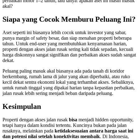
perbaikan molor 1–2 tahun, lalu tanya: apakah aset ini masih masuk
akal?
Siapa yang Cocok Memburu Peluang Ini?
Aset seperti ini biasanya lebih cocok untuk investor yang sabar,
punya margin of safety besar, dan siap menahan properti beberapa
tahun. Untuk end-user yang membutuhkan kenyamanan harian,
properti dengan akses jalan rusak sering kali tidak sepadan, kecuali
harga diskonnya sangat signifikan dan perbaikan akses sudah sangat
dekat.
Peluang paling masuk akal biasanya ada pada tanah di koridor
berkembang, rumah lama di jalur yang akan diperbaiki, atau ruko
kecil dekat sentra ekonomi lokal yang terhambat akses. Sebaliknya,
untuk rumah tinggal yang dipakai harian tanpa kepastian perbaikan,
jalan rusak lebih sering menjadi beban daripada peluang.
Kesimpulan
Properti dengan akses jalan rusak
bisa
menjadi hidden opportunity,
tetapi hanya dalam kondisi tertentu. Kuncinya bukan pada jalan
rusaknya, melainkan pada
ketidaksesuaian antara harga saat ini
dan potensi nilai setelah konektivitas membaik
. Di Indonesia,