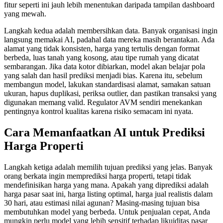
fitur seperti ini jauh lebih menentukan daripada tampilan dashboard
yang mewah.
Langkah kedua adalah membersihkan data. Banyak organisasi ingin
langsung memakai AI, padahal data mereka masih berantakan. Ada
alamat yang tidak konsisten, harga yang tertulis dengan format
berbeda, luas tanah yang kosong, atau tipe rumah yang dicatat
sembarangan. Jika data kotor dibiarkan, model akan belajar pola
yang salah dan hasil prediksi menjadi bias. Karena itu, sebelum
membangun model, lakukan standardisasi alamat, samakan satuan
ukuran, hapus duplikasi, periksa outlier, dan pastikan transaksi yang
digunakan memang valid. Regulator AVM sendiri menekankan
pentingnya kontrol kualitas karena risiko semacam ini nyata.
Cara Memanfaatkan AI untuk Prediksi
Harga Properti
Langkah ketiga adalah memilih tujuan prediksi yang jelas. Banyak
orang berkata ingin memprediksi harga properti, tetapi tidak
mendefinisikan harga yang mana. Apakah yang diprediksi adalah
harga pasar saat ini, harga listing optimal, harga jual realistis dalam
30 hari, atau estimasi nilai agunan? Masing-masing tujuan bisa
membutuhkan model yang berbeda. Untuk penjualan cepat, Anda
mungkin perlu model yang lebih sensitif terhadap likuiditas pasar