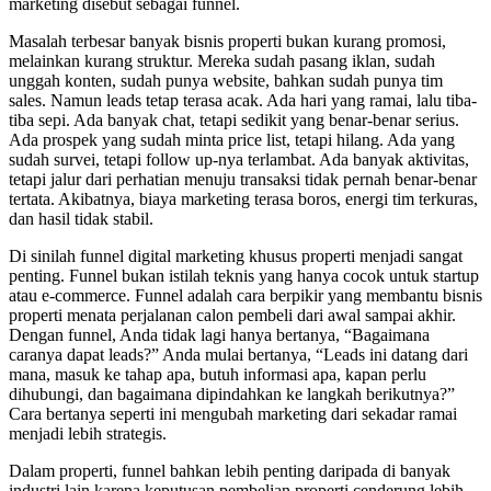
marketing disebut sebagai funnel.
Masalah terbesar banyak bisnis properti bukan kurang promosi,
melainkan kurang struktur. Mereka sudah pasang iklan, sudah
unggah konten, sudah punya website, bahkan sudah punya tim
sales. Namun leads tetap terasa acak. Ada hari yang ramai, lalu tiba-
tiba sepi. Ada banyak chat, tetapi sedikit yang benar-benar serius.
Ada prospek yang sudah minta price list, tetapi hilang. Ada yang
sudah survei, tetapi follow up-nya terlambat. Ada banyak aktivitas,
tetapi jalur dari perhatian menuju transaksi tidak pernah benar-benar
tertata. Akibatnya, biaya marketing terasa boros, energi tim terkuras,
dan hasil tidak stabil.
Di sinilah funnel digital marketing khusus properti menjadi sangat
penting. Funnel bukan istilah teknis yang hanya cocok untuk startup
atau e-commerce. Funnel adalah cara berpikir yang membantu bisnis
properti menata perjalanan calon pembeli dari awal sampai akhir.
Dengan funnel, Anda tidak lagi hanya bertanya, “Bagaimana
caranya dapat leads?” Anda mulai bertanya, “Leads ini datang dari
mana, masuk ke tahap apa, butuh informasi apa, kapan perlu
dihubungi, dan bagaimana dipindahkan ke langkah berikutnya?”
Cara bertanya seperti ini mengubah marketing dari sekadar ramai
menjadi lebih strategis.
Dalam properti, funnel bahkan lebih penting daripada di banyak
industri lain karena keputusan pembelian properti cenderung lebih