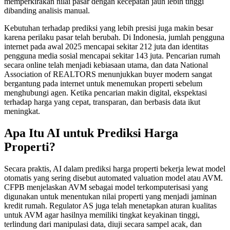
memperkirakan nilai pasar dengan kecepatan jauh lebih tinggi
dibanding analisis manual.
Kebutuhan terhadap prediksi yang lebih presisi juga makin besar
karena perilaku pasar telah berubah. Di Indonesia, jumlah pengguna
internet pada awal 2025 mencapai sekitar 212 juta dan identitas
pengguna media sosial mencapai sekitar 143 juta. Pencarian rumah
secara online telah menjadi kebiasaan utama, dan data National
Association of REALTORS menunjukkan buyer modern sangat
bergantung pada internet untuk menemukan properti sebelum
menghubungi agen. Ketika pencarian makin digital, ekspektasi
terhadap harga yang cepat, transparan, dan berbasis data ikut
meningkat.
Apa Itu AI untuk Prediksi Harga
Properti?
Secara praktis, AI dalam prediksi harga properti bekerja lewat model
otomatis yang sering disebut automated valuation model atau AVM.
CFPB menjelaskan AVM sebagai model terkomputerisasi yang
digunakan untuk menentukan nilai properti yang menjadi jaminan
kredit rumah. Regulator AS juga telah menetapkan aturan kualitas
untuk AVM agar hasilnya memiliki tingkat keyakinan tinggi,
terlindung dari manipulasi data, diuji secara sampel acak, dan