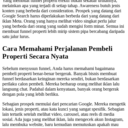
Yang membuat funnel properti efektif bukan sekadar urutannya,
melainkan apa yang terjadi di setiap tahap. Awareness butuh jenis
konten yang berbeda dari consideration. Prospek yang datang dari
Google Search harus diperlakukan berbeda dari yang datang dari
iklan Meta. Orang yang hanya melihat video singkat perlu jalur
yang berbeda dari orang yang sudah mengisi form minat. Semua ini
membuat funnel properti lebih mirip sistem pipa bercabang daripada
satu jalur lurus.
Cara Memahami Perjalanan Pembeli
Properti Secara Nyata
Sebelum menyusun funnel, Anda harus memahami bagaimana
pembeli properti benar-benar bergerak. Banyak bisnis membuat
funnel berdasarkan keinginan mereka sendiri, bukan berdasarkan
perilaku calon pembeli. Mereka berharap orang melihat iklan lalu
langsung chat. Padahal dalam kenyataan, banyak orang bergerak
dengan pola yang lebih berliku.
Sebagian prospek memulai dari pencarian Google. Mereka mengetik
lokasi, jenis properti, atau kata kunci yang sangat spesifik. Sebagian
lain tertarik setelah melihat video, carousel, atau reels di media
sosial. Ada juga yang melihat iklan, lalu mengecek akun Instagram,
lalu membuka website, baru kemudian memutuskan apakah mau