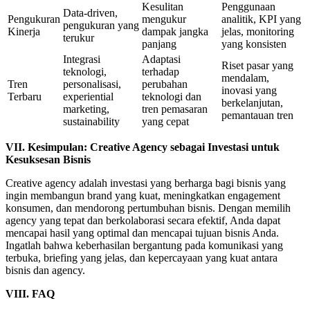
Kesulitan
Penggunaan
Data-driven,
Pengukuran
mengukur
analitik, KPI yang
pengukuran yang
Kinerja
dampak jangka
jelas, monitoring
terukur
panjang
yang konsisten
Integrasi
Adaptasi
Riset pasar yang
teknologi,
terhadap
mendalam,
Tren
personalisasi,
perubahan
inovasi yang
Terbaru
experiential
teknologi dan
berkelanjutan,
marketing,
tren pemasaran
pemantauan tren
sustainability
yang cepat
VII. Kesimpulan: Creative Agency sebagai Investasi untuk
Kesuksesan Bisnis
Creative agency adalah investasi yang berharga bagi bisnis yang
ingin membangun brand yang kuat, meningkatkan engagement
konsumen, dan mendorong pertumbuhan bisnis. Dengan memilih
agency yang tepat dan berkolaborasi secara efektif, Anda dapat
mencapai hasil yang optimal dan mencapai tujuan bisnis Anda.
Ingatlah bahwa keberhasilan bergantung pada komunikasi yang
terbuka, briefing yang jelas, dan kepercayaan yang kuat antara
bisnis dan agency.
VIII. FAQ