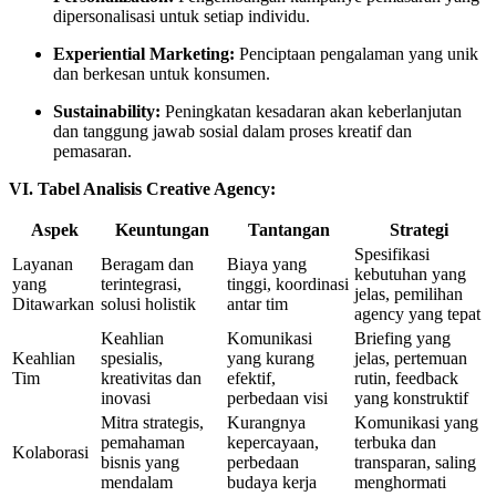
dipersonalisasi untuk setiap individu.
Experiential Marketing:
Penciptaan pengalaman yang unik
dan berkesan untuk konsumen.
Sustainability:
Peningkatan kesadaran akan keberlanjutan
dan tanggung jawab sosial dalam proses kreatif dan
pemasaran.
VI. Tabel Analisis Creative Agency:
Aspek
Keuntungan
Tantangan
Strategi
Spesifikasi
Layanan
Beragam dan
Biaya yang
kebutuhan yang
yang
terintegrasi,
tinggi, koordinasi
jelas, pemilihan
Ditawarkan
solusi holistik
antar tim
agency yang tepat
Keahlian
Komunikasi
Briefing yang
Keahlian
spesialis,
yang kurang
jelas, pertemuan
Tim
kreativitas dan
efektif,
rutin, feedback
inovasi
perbedaan visi
yang konstruktif
Mitra strategis,
Kurangnya
Komunikasi yang
pemahaman
kepercayaan,
terbuka dan
Kolaborasi
bisnis yang
perbedaan
transparan, saling
mendalam
budaya kerja
menghormati