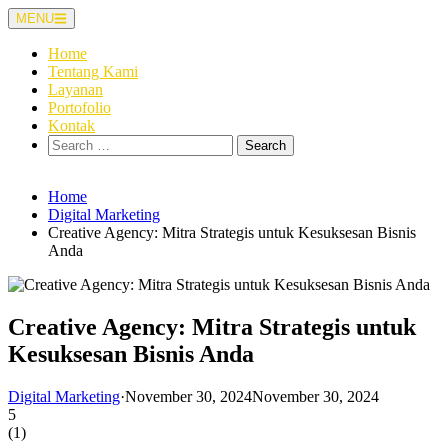
Skip
MENU
to
content
Home
Tentang Kami
Layanan
Portofolio
Kontak
Search
for:
Home
Digital Marketing
Creative Agency: Mitra Strategis untuk Kesuksesan Bisnis
Anda
Creative Agency: Mitra Strategis untuk
Kesuksesan Bisnis Anda
Digital Marketing
·
November 30, 2024
November 30, 2024
5
(
1
)