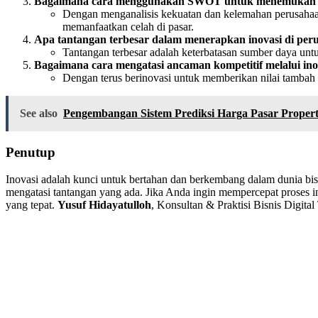
Bagaimana cara menggunakan SWOT untuk menemukan p
Dengan menganalisis kekuatan dan kelemahan perusahaan,
memanfaatkan celah di pasar.
Apa tantangan terbesar dalam menerapkan inovasi di per
Tantangan terbesar adalah keterbatasan sumber daya untu
Bagaimana cara mengatasi ancaman kompetitif melalui ino
Dengan terus berinovasi untuk memberikan nilai tambah 
See also
Pengembangan Sistem Prediksi Harga Pasar Propert
Penutup
Inovasi adalah kunci untuk bertahan dan berkembang dalam dunia bi
mengatasi tantangan yang ada. Jika Anda ingin mempercepat proses 
yang tepat.
Yusuf Hidayatulloh
, Konsultan & Praktisi Bisnis Digit