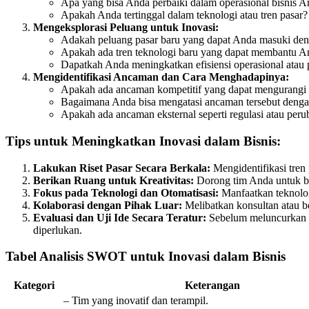
Apa yang bisa Anda perbaiki dalam operasional bisnis 
Apakah Anda tertinggal dalam teknologi atau tren pasar?
Mengeksplorasi Peluang untuk Inovasi:
Adakah peluang pasar baru yang dapat Anda masuki deng
Apakah ada tren teknologi baru yang dapat membantu A
Dapatkah Anda meningkatkan efisiensi operasional atau
Mengidentifikasi Ancaman dan Cara Menghadapinya:
Apakah ada ancaman kompetitif yang dapat mengurangi
Bagaimana Anda bisa mengatasi ancaman tersebut dengan
Apakah ada ancaman eksternal seperti regulasi atau pe
Tips untuk Meningkatkan Inovasi dalam Bisnis:
Lakukan Riset Pasar Secara Berkala:
Mengidentifikasi tren
Berikan Ruang untuk Kreativitas:
Dorong tim Anda untuk ber
Fokus pada Teknologi dan Otomatisasi:
Manfaatkan teknolog
Kolaborasi dengan Pihak Luar:
Melibatkan konsultan atau b
Evaluasi dan Uji Ide Secara Teratur:
Sebelum meluncurkan p
diperlukan.
Tabel Analisis SWOT untuk Inovasi dalam Bisnis
Kategori
Keterangan
– Tim yang inovatif dan terampil.