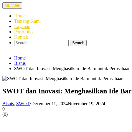
Skip
MENU
to
content
Home
Tentang Kami
Layanan
Portofolio
Kontak
Search
for:
Home
Bisnis
SWOT dan Inovasi: Menghasilkan Ide Baru untuk Perusahaan
SWOT dan Inovasi: Menghasilkan Ide Bar
Bisnis
,
SWOT
·
December 11, 2024
November 19, 2024
0
(
0
)