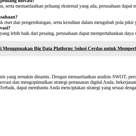
eluang inovasi?
 serta memanfaatkan peluang eksternal yang ada, perusahaan dapat me
usahaan?
k riset dan pengembangan, serta kesulitan dalam mengubah pola pikir 
vasi?
yang lebih baik dari pesaing, perusahaan dapat mempertahankan daya 
i Menggunakan Big Data Platform: Solusi Cerdas untuk Memperk
snis yang semakin dinamis. Dengan memanfaatkan analisis SWOT, perus
inovasi dan mengoptimalkan strategi pemasaran digital Anda, bekerjas
al Terbaik, dapat membantu Anda menciptakan strategi yang sesuai deng