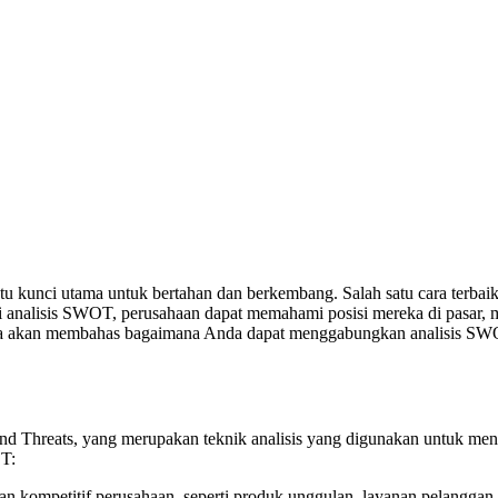
atu kunci utama untuk bertahan dan berkembang. Salah satu cara terba
analisis SWOT, perusahaan dapat memahami posisi mereka di pasar, me
 kita akan membahas bagaimana Anda dapat menggabungkan analisis S
nd Threats, yang merupakan teknik analisis yang digunakan untuk meng
OT:
n kompetitif perusahaan, seperti produk unggulan, layanan pelanggan 