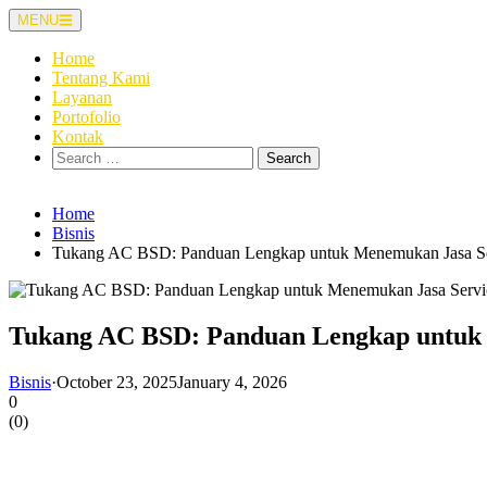
Skip
MENU
to
content
Home
Tentang Kami
Layanan
Portofolio
Kontak
Search
for:
Home
Bisnis
Tukang AC BSD: Panduan Lengkap untuk Menemukan Jasa Se
Tukang AC BSD: Panduan Lengkap untuk 
Bisnis
·
October 23, 2025
January 4, 2026
0
(
0
)