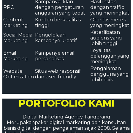
Kampanye iklan
Hasil instan
PPC
dengan pengaturan
dengan traffic
anggaran yang tepat
yang meningkat
Content
Konten berkualitas
Otoritas merek
Marketing
tinggi
yang meningkat
Keterlibatan
Social Media
Pengelolaan
audiens yang
Marketing
kampanye kreatif
lebih tinggi
Loyalitas
Email
Kampanye email
pelanggan yang
Marketing
personalisasi
meningkat
Pengalaman
Website
Situs web responsif
pengguna yang
Optimization
dan user-friendly
lebih baik
PORTOFOLIO KAMI
Digital Marketing Agency Tangerang
Merupakanpakar digital marketing dan konsultan
bisnis digital dengan pengalaman sejak 2008. Selama