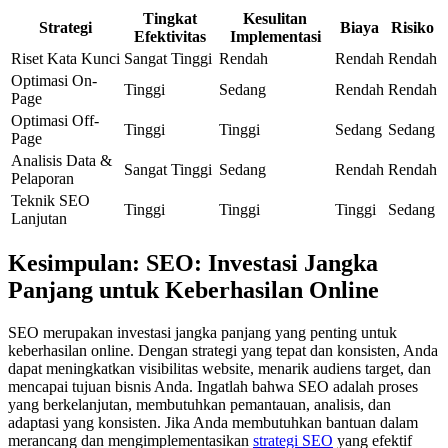
Tingkat
Kesulitan
Strategi
Biaya
Risiko
Efektivitas
Implementasi
Riset Kata Kunci
Sangat Tinggi
Rendah
Rendah
Rendah
Optimasi On-
Tinggi
Sedang
Rendah
Rendah
Page
Optimasi Off-
Tinggi
Tinggi
Sedang
Sedang
Page
Analisis Data &
Sangat Tinggi
Sedang
Rendah
Rendah
Pelaporan
Teknik SEO
Tinggi
Tinggi
Tinggi
Sedang
Lanjutan
Kesimpulan: SEO: Investasi Jangka
Panjang untuk Keberhasilan Online
SEO merupakan investasi jangka panjang yang penting untuk
keberhasilan online. Dengan strategi yang tepat dan konsisten, Anda
dapat meningkatkan visibilitas website, menarik audiens target, dan
mencapai tujuan bisnis Anda. Ingatlah bahwa SEO adalah proses
yang berkelanjutan, membutuhkan pemantauan, analisis, dan
adaptasi yang konsisten. Jika Anda membutuhkan bantuan dalam
merancang dan mengimplementasikan
strategi SEO
yang efektif