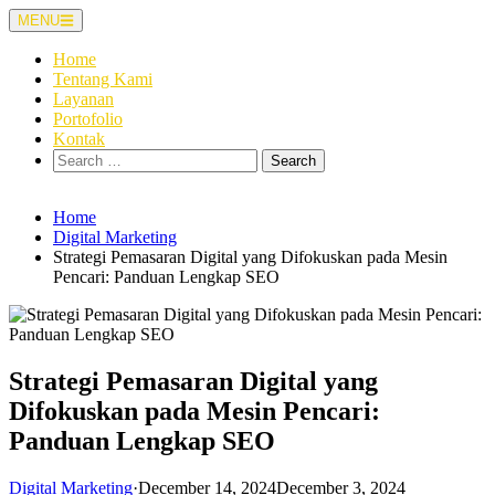
Skip
MENU
to
content
Home
Tentang Kami
Layanan
Portofolio
Kontak
Search
for:
Home
Digital Marketing
Strategi Pemasaran Digital yang Difokuskan pada Mesin
Pencari: Panduan Lengkap SEO
Strategi Pemasaran Digital yang
Difokuskan pada Mesin Pencari:
Panduan Lengkap SEO
Digital Marketing
·
December 14, 2024
December 3, 2024