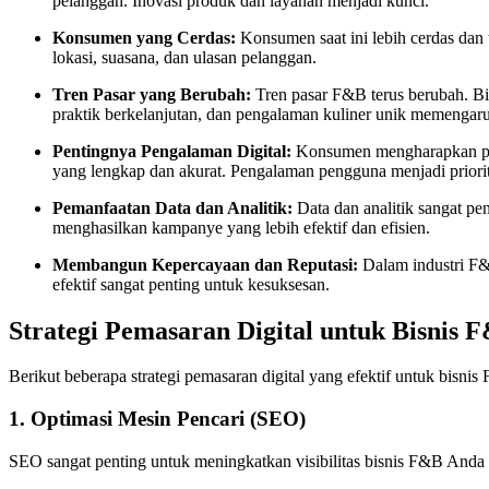
pelanggan. Inovasi produk dan layanan menjadi kunci.
Konsumen yang Cerdas:
Konsumen saat ini lebih cerdas dan 
lokasi, suasana, dan ulasan pelanggan.
Tren Pasar yang Berubah:
Tren pasar F&B terus berubah. Bi
praktik berkelanjutan, dan pengalaman kuliner unik memengaru
Pentingnya Pengalaman Digital:
Konsumen mengharapkan penga
yang lengkap dan akurat. Pengalaman pengguna menjadi priori
Pemanfaatan Data dan Analitik:
Data dan analitik sangat p
menghasilkan kampanye yang lebih efektif dan efisien.
Membangun Kepercayaan dan Reputasi:
Dalam industri F&B
efektif sangat penting untuk kesuksesan.
Strategi Pemasaran Digital untuk Bisnis 
Berikut beberapa strategi pemasaran digital yang efektif untuk bisnis
1. Optimasi Mesin Pencari (SEO)
SEO sangat penting untuk meningkatkan visibilitas bisnis F&B Anda d