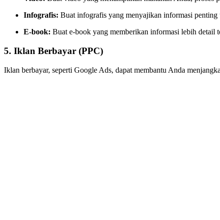
Infografis:
Buat infografis yang menyajikan informasi penting t
E-book:
Buat e-book yang memberikan informasi lebih detail t
5. Iklan Berbayar (PPC)
Iklan berbayar, seperti Google Ads, dapat membantu Anda menjangkau 