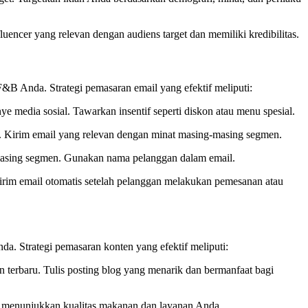
encer yang relevan dengan audiens target dan memiliki kredibilitas.
B Anda. Strategi pemasaran email yang efektif meliputi:
 media sosial. Tawarkan insentif seperti diskon atau menu spesial.
n. Kirim email yang relevan dengan minat masing-masing segmen.
-masing segmen. Gunakan nama pelanggan dalam email.
irim email otomatis setelah pelanggan melakukan pemesanan atau
da. Strategi pemasaran konten yang efektif meliputi:
n terbaru. Tulis posting blog yang menarik dan bermanfaat bagi
 menunjukkan kualitas makanan dan layanan Anda.