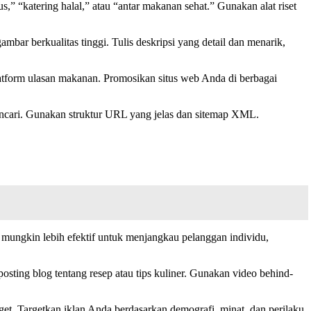
,” “katering halal,” atau “antar makanan sehat.” Gunakan alat riset
mbar berkualitas tinggi. Tulis deskripsi yang detail dan menarik,
 platform ulasan makanan. Promosikan situs web Anda di berbagai
encari. Gunakan struktur URL yang jelas dan sitemap XML.
 mungkin lebih efektif untuk menjangkau pelanggan individu,
posting blog tentang resep atau tips kuliner. Gunakan video behind-
get. Targetkan iklan Anda berdasarkan demografi, minat, dan perilaku