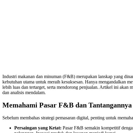
Industri makanan dan minuman (F&B) merupakan lanskap yang dinami
kebutuhan utama untuk meraih kesuksesan. Hanya mengandalkan meto
lebih luas dan tertarget, serta mendorong penjualan. Artikel ini akan
dan analisis mendalam.
Memahami Pasar F&B dan Tantangannya 
Sebelum membahas strategi pemasaran digital, penting untuk memaha
Persaingan yang Ketat:
Pasar F&B semakin kompetitif dengan