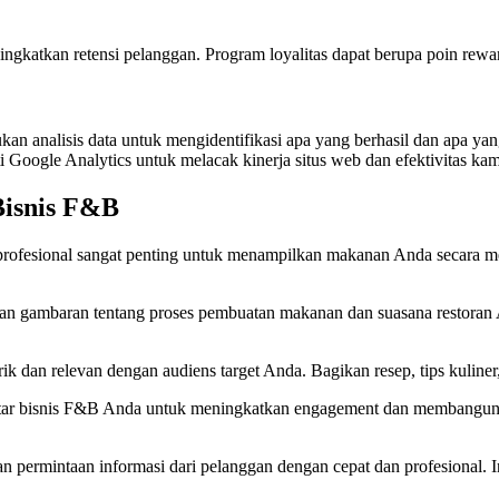
gkatkan retensi pelanggan. Program loyalitas dapat berupa poin rewar
kukan analisis data untuk mengidentifikasi apa yang berhasil dan apa y
 Google Analytics untuk melacak kinerja situs web dan efektivitas k
Bisnis F&B
rofesional sangat penting untuk menampilkan makanan Anda secara m
an gambaran tentang proses pembuatan makanan dan suasana restora
k dan relevan dengan audiens target Anda. Bagikan resep, tips kuliner
itar bisnis F&B Anda untuk meningkatkan engagement dan membangun
n permintaan informasi dari pelanggan dengan cepat dan profesiona