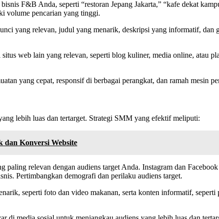
 bisnis F&B Anda, seperti “restoran Jepang Jakarta,” “kafe dekat kampus
i volume pencarian yang tinggi.
i yang relevan, judul yang menarik, deskripsi yang informatif, dan ga
i situs web lain yang relevan, seperti blog kuliner, media online, atau
atan yang cepat, responsif di berbagai perangkat, dan ramah mesin p
ang lebih luas dan tertarget. Strategi SMM yang efektif meliputi:
 dan Konversi Website
ang paling relevan dengan audiens target Anda. Instagram dan Facebook
nis. Pertimbangkan demografi dan perilaku audiens target.
arik, seperti foto dan video makanan, serta konten informatif, seperti 
r di media sosial untuk menjangkau audiens yang lebih luas dan tertar