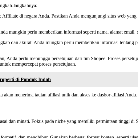
langkah-langkahnya:
Affiliate di negara Anda. Pastikan Anda mengunjungi situs web yang b
da mungkin perlu memberikan informasi seperti nama, alamat email, da
engkap dan akurat. Anda mungkin perlu memberikan informasi tentang 
ran, Anda perlu menunggu persetujuan dari tim Shopee. Proses perset
untuk mempercepat proses persetujuan.
roperti di Pondok Indah
da akan menerima tautan afiliasi unik dan akses ke dasbor afiliasi A
asai dan minati. Fokus pada niche yang memiliki permintaan tinggi di
formatif, dan menghibur. Gunakan berbagai format konten, seperti ulas