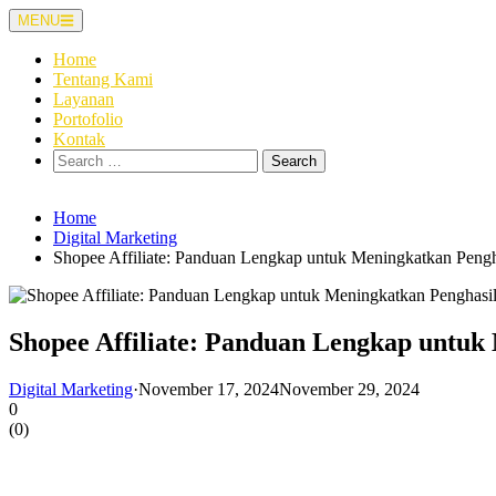
Skip
MENU
to
content
Home
Tentang Kami
Layanan
Portofolio
Kontak
Search
for:
Home
Digital Marketing
Shopee Affiliate: Panduan Lengkap untuk Meningkatkan Peng
Shopee Affiliate: Panduan Lengkap untuk
Digital Marketing
·
November 17, 2024
November 29, 2024
0
(
0
)