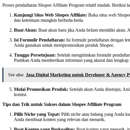
Proses pendaftaran Shopee Affiliate Program relatif mudah. Berikut 
Kunjungi Situs Web Shopee Affiliate:
Buka situs web Shopee 
dan ketentuan mungkin berbeda-beda.
Buat Akun:
Buat akun baru jika Anda belum memiliki akun. An
Isi Formulir Pendaftaran:
Isi formulir pendaftaran dengan l
Anda gunakan untuk mempromosikan produk Shopee.
Tunggu Persetujuan:
Setelah mengirimkan formulir pendafta
Pastikan Anda memberikan informasi yang akurat dan lengkap 
See also
Jasa Digital Marketing untuk Developer & Agency P
Mulai Promosikan Produk:
Setelah akun Anda disetujui, An
komisi.
Tips dan Trik untuk Sukses dalam Shopee Affiliate Program
Pilih Niche yang Tepat:
Pilih niche atau bidang yang Anda ku
Anda membuat konten yang relevan dan menarik.
Buat Konten yang Berkualitas:
Buat konten yang menarik, in