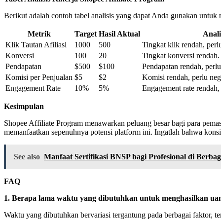
Berikut adalah contoh tabel analisis yang dapat Anda gunakan untuk 
Metrik
Target
Hasil Aktual
Anali
Klik Tautan Afiliasi
1000
500
Tingkat klik rendah, perl
Konversi
100
20
Tingkat konversi rendah.
Pendapatan
$500
$100
Pendapatan rendah, perlu 
Komisi per Penjualan
$5
$2
Komisi rendah, perlu neg
Engagement Rate
10%
5%
Engagement rate rendah, 
Kesimpulan
Shopee Affiliate Program menawarkan peluang besar bagi para pema
memanfaatkan sepenuhnya potensi platform ini. Ingatlah bahwa konsiste
See also
Manfaat Sertifikasi BNSP bagi Profesional di Berba
FAQ
1. Berapa lama waktu yang dibutuhkan untuk menghasilkan uang
Waktu yang dibutuhkan bervariasi tergantung pada berbagai faktor, t