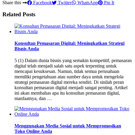
Share this
Facebook
Twitter
WhatsApp
Pin It
Related Posts
Konsultan Pemasaran Digital: Meningkatkan Strategi
Bisnis Anda
5 (1) Dalam dunia bisnis yang semakin kompetitif, pemasaran
digital telah menjadi salah satu aspek terpenting untuk
mencapai kesuksesan. Namun, tidak semua perusahaan
memiliki pengetahuan atau sumber daya untuk mengelola
strategi pemasaran digital mereka sendiri. Di sinilah peran
konsultan pemasaran digital menjadi sangat penting. Artikel
ini akan membahas apa itu konsultan pemasaran digital,
manfaatnya, dan …
Menggunakan Media Sosial untuk Mempromosikan
Toko Online Anda