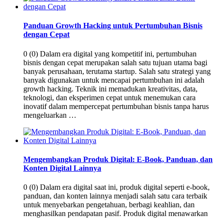
Panduan Growth Hacking untuk Pertumbuhan Bisnis
dengan Cepat
0 (0) Dalam era digital yang kompetitif ini, pertumbuhan
bisnis dengan cepat merupakan salah satu tujuan utama bagi
banyak perusahaan, terutama startup. Salah satu strategi yang
banyak digunakan untuk mencapai pertumbuhan ini adalah
growth hacking. Teknik ini memadukan kreativitas, data,
teknologi, dan eksperimen cepat untuk menemukan cara
inovatif dalam mempercepat pertumbuhan bisnis tanpa harus
mengeluarkan …
Mengembangkan Produk Digital: E-Book, Panduan, dan
Konten Digital Lainnya
0 (0) Dalam era digital saat ini, produk digital seperti e-book,
panduan, dan konten lainnya menjadi salah satu cara terbaik
untuk menyebarkan pengetahuan, berbagi keahlian, dan
menghasilkan pendapatan pasif. Produk digital menawarkan