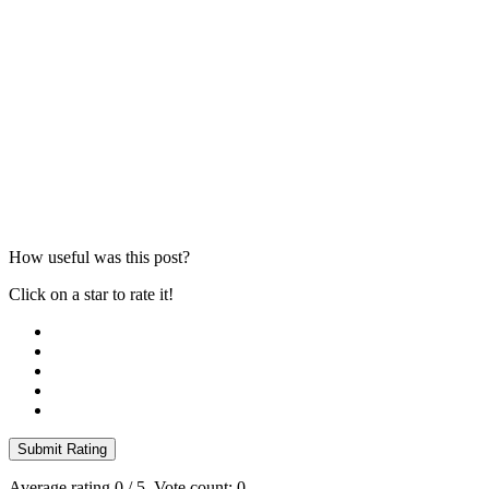
How useful was this post?
Click on a star to rate it!
Submit Rating
Average rating
0
/ 5. Vote count:
0