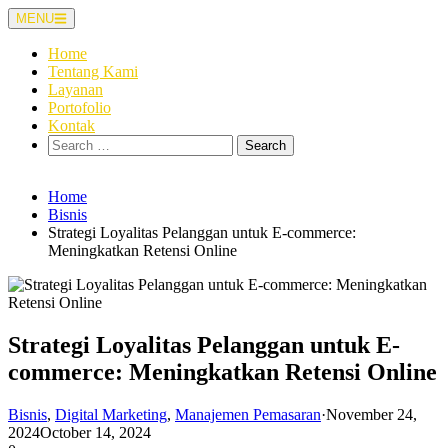
Skip
MENU
to
content
Home
Tentang Kami
Layanan
Portofolio
Kontak
Search
for:
Home
Bisnis
Strategi Loyalitas Pelanggan untuk E-commerce:
Meningkatkan Retensi Online
Strategi Loyalitas Pelanggan untuk E-
commerce: Meningkatkan Retensi Online
Bisnis
,
Digital Marketing
,
Manajemen Pemasaran
·
November 24,
2024
October 14, 2024