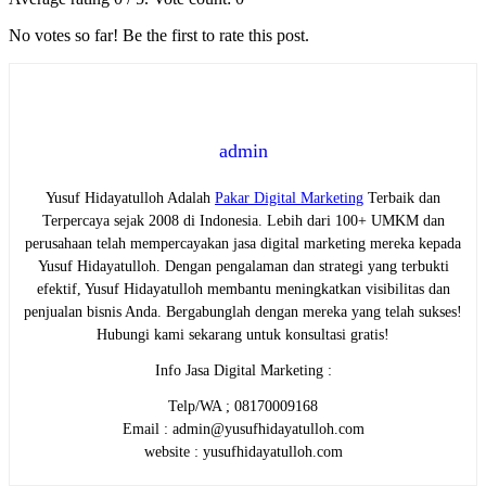
No votes so far! Be the first to rate this post.
admin
Yusuf Hidayatulloh Adalah
Pakar Digital Marketing
Terbaik dan
Terpercaya sejak 2008 di Indonesia. Lebih dari 100+ UMKM dan
perusahaan telah mempercayakan jasa digital marketing mereka kepada
Yusuf Hidayatulloh. Dengan pengalaman dan strategi yang terbukti
efektif, Yusuf Hidayatulloh membantu meningkatkan visibilitas dan
penjualan bisnis Anda. Bergabunglah dengan mereka yang telah sukses!
Hubungi kami sekarang untuk konsultasi gratis!
Info Jasa Digital Marketing :
Telp/WA ; 08170009168
Email : admin@yusufhidayatulloh.com
website : yusufhidayatulloh.com