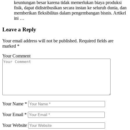
keuntungan besar karena tidak memerlukan biaya produksi
fisik, dapat didistribusikan secara instan ke seluruh dunia, dan
memberikan fleksibilitas dalam pengembangan bisnis. Artikel
ini …
Leave a Reply
Your email address will not be published.
Required fields are
marked
*
Your Comment
Your Name
*
Your Email
*
Your Website