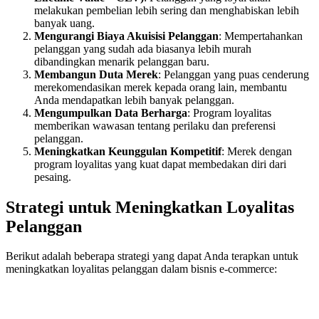
melakukan pembelian lebih sering dan menghabiskan lebih
banyak uang.
Mengurangi Biaya Akuisisi Pelanggan
: Mempertahankan
pelanggan yang sudah ada biasanya lebih murah
dibandingkan menarik pelanggan baru.
Membangun Duta Merek
: Pelanggan yang puas cenderung
merekomendasikan merek kepada orang lain, membantu
Anda mendapatkan lebih banyak pelanggan.
Mengumpulkan Data Berharga
: Program loyalitas
memberikan wawasan tentang perilaku dan preferensi
pelanggan.
Meningkatkan Keunggulan Kompetitif
: Merek dengan
program loyalitas yang kuat dapat membedakan diri dari
pesaing.
Strategi untuk Meningkatkan Loyalitas
Pelanggan
Berikut adalah beberapa strategi yang dapat Anda terapkan untuk
meningkatkan loyalitas pelanggan dalam bisnis e-commerce: