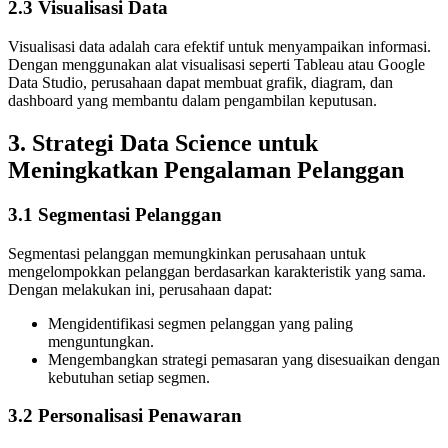
2.3 Visualisasi Data
Visualisasi data adalah cara efektif untuk menyampaikan informasi.
Dengan menggunakan alat visualisasi seperti Tableau atau Google
Data Studio, perusahaan dapat membuat grafik, diagram, dan
dashboard yang membantu dalam pengambilan keputusan.
3. Strategi Data Science untuk
Meningkatkan Pengalaman Pelanggan
3.1 Segmentasi Pelanggan
Segmentasi pelanggan memungkinkan perusahaan untuk
mengelompokkan pelanggan berdasarkan karakteristik yang sama.
Dengan melakukan ini, perusahaan dapat:
Mengidentifikasi segmen pelanggan yang paling
menguntungkan.
Mengembangkan strategi pemasaran yang disesuaikan dengan
kebutuhan setiap segmen.
3.2 Personalisasi Penawaran