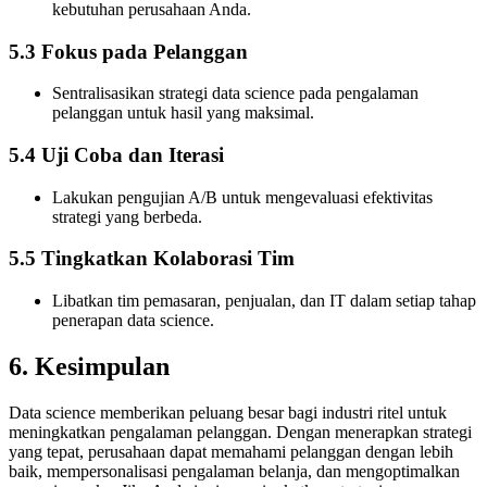
kebutuhan perusahaan Anda.
5.3 Fokus pada Pelanggan
Sentralisasikan strategi data science pada pengalaman
pelanggan untuk hasil yang maksimal.
5.4 Uji Coba dan Iterasi
Lakukan pengujian A/B untuk mengevaluasi efektivitas
strategi yang berbeda.
5.5 Tingkatkan Kolaborasi Tim
Libatkan tim pemasaran, penjualan, dan IT dalam setiap tahap
penerapan data science.
6. Kesimpulan
Data science memberikan peluang besar bagi industri ritel untuk
meningkatkan pengalaman pelanggan. Dengan menerapkan strategi
yang tepat, perusahaan dapat memahami pelanggan dengan lebih
baik, mempersonalisasi pengalaman belanja, dan mengoptimalkan