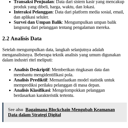
Transaksi Penjualan
: Data dari sistem kasir yang mencakup
produk yang dibeli, harga, waktu, dan lokasi.
Interaksi Pelanggan
: Data dari platform media sosial, email,
dan aplikasi seluler.
Survei dan Umpan Balik
: Mengumpulkan umpan balik
langsung dari pelanggan tentang pengalaman mereka.
2.2 Analisis Data
Setelah mengumpulkan data, langkah selanjutnya adalah
menganalisisnya. Beberapa teknik analisis yang umum digunakan
dalam industri ritel meliputi:
Analisis Deskriptif
: Memberikan ringkasan data dan
membantu mengidentifikasi pola.
Analisis Prediktif
: Memanfaatkan model statistik untuk
memprediksi perilaku pelanggan di masa depan.
Analisis Klasifikasi
: Mengelompokkan pelanggan
berdasarkan karakteristik tertentu.
See also
Bagaimana Blockchain Mengubah Keamanan
Data dalam Strategi Digital