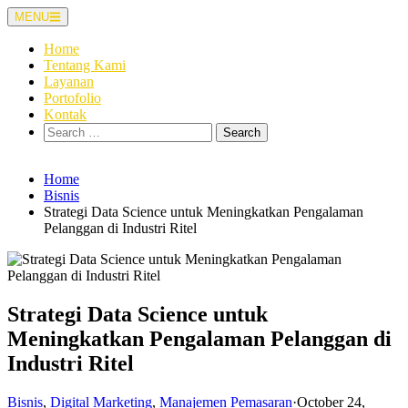
Skip
MENU
to
content
Home
Tentang Kami
Layanan
Portofolio
Kontak
Search
for:
Home
Bisnis
Strategi Data Science untuk Meningkatkan Pengalaman
Pelanggan di Industri Ritel
Strategi Data Science untuk
Meningkatkan Pengalaman Pelanggan di
Industri Ritel
Bisnis
,
Digital Marketing
,
Manajemen Pemasaran
·
October 24,