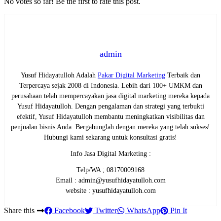
No votes so far! Be the first to rate this post.
admin
Yusuf Hidayatulloh Adalah
Pakar Digital Marketing
Terbaik dan
Terpercaya sejak 2008 di Indonesia. Lebih dari 100+ UMKM dan
perusahaan telah mempercayakan jasa digital marketing mereka kepada
Yusuf Hidayatulloh. Dengan pengalaman dan strategi yang terbukti
efektif, Yusuf Hidayatulloh membantu meningkatkan visibilitas dan
penjualan bisnis Anda. Bergabunglah dengan mereka yang telah sukses!
Hubungi kami sekarang untuk konsultasi gratis!
Info Jasa Digital Marketing :
Telp/WA ; 08170009168
Email : admin@yusufhidayatulloh.com
website : yusufhidayatulloh.com
Share this
Facebook
Twitter
WhatsApp
Pin It