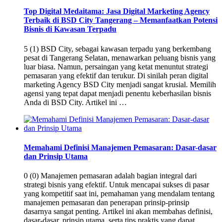
Top Digital Medaitama: Jasa Digital Marketing Agency
Terbaik di BSD City Tangerang – Memanfaatkan Potensi
Bisnis di Kawasan Terpadu
5 (1) BSD City, sebagai kawasan terpadu yang berkembang
pesat di Tangerang Selatan, menawarkan peluang bisnis yang
luar biasa. Namun, persaingan yang ketat menuntut strategi
pemasaran yang efektif dan terukur. Di sinilah peran digital
marketing Agency BSD City menjadi sangat krusial. Memilih
agensi yang tepat dapat menjadi penentu keberhasilan bisnis
Anda di BSD City. Artikel ini …
Memahami Definisi Manajemen Pemasaran: Dasar-dasar
dan Prinsip Utama
0 (0) Manajemen pemasaran adalah bagian integral dari
strategi bisnis yang efektif. Untuk mencapai sukses di pasar
yang kompetitif saat ini, pemahaman yang mendalam tentang
manajemen pemasaran dan penerapan prinsip-prinsip
dasarnya sangat penting. Artikel ini akan membahas definisi,
dasar-dasar, prinsip utama, serta tips praktis yang dapat