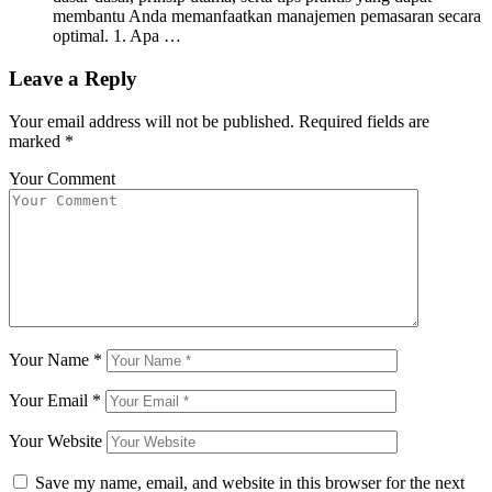
membantu Anda memanfaatkan manajemen pemasaran secara
optimal. 1. Apa …
Leave a Reply
Your email address will not be published.
Required fields are
marked
*
Your Comment
Your Name
*
Your Email
*
Your Website
Save my name, email, and website in this browser for the next