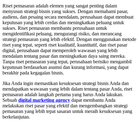
Riset pemasaran adalah elemen yang sangat penting dalam
menyusun strategi bisnis yang sukses. Dengan memahami pasar,
audiens, dan pesaing secara mendalam, perusahaan dapat membuat
keputusan yang lebih cerdas dan meningkatkan peluang untuk
sukses. Riset pemasaran membantu perusahaan untuk
mengidentifikasi peluang, mengurangi risiko, dan merancang
strategi pemasaran yang lebih efektif. Dengan menggunakan metode
riset yang tepat, seperti riset kualitatif, kuantitatif, dan riset pasar
digital, perusahaan dapat memperoleh wawasan yang lebih
mendalam tentang pasar dan meningkatkan daya saing mereka.
Tanpa riset pemasaran yang tepat, perusahaan berisiko mengambil
keputusan berdasarkan asumsi dan kurang informasi, yang dapat
berakhir pada kegagalan bisnis.
Jika Anda ingin memastikan kesuksesan strategi bisnis Anda dan
mendapatkan wawasan yang lebih dalam tentang pasar Anda, riset
pemasaran adalah langkah pertama yang harus Anda lakukan.
Sebuah
digital marketing agency
dapat membantu Anda
melakukan riset pasar yang efektif dan mengembangkan strategi
pemasaran yang lebih tepat sasaran untuk meraih kesuksesan yang
berkelanjutan.