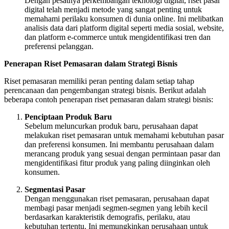
Dengan pesatnya perkembangan teknologi digital, riset pasar
digital telah menjadi metode yang sangat penting untuk
memahami perilaku konsumen di dunia online. Ini melibatkan
analisis data dari platform digital seperti media sosial, website,
dan platform e-commerce untuk mengidentifikasi tren dan
preferensi pelanggan.
Penerapan Riset Pemasaran dalam Strategi Bisnis
Riset pemasaran memiliki peran penting dalam setiap tahap
perencanaan dan pengembangan strategi bisnis. Berikut adalah
beberapa contoh penerapan riset pemasaran dalam strategi bisnis:
Penciptaan Produk Baru
Sebelum meluncurkan produk baru, perusahaan dapat
melakukan riset pemasaran untuk memahami kebutuhan pasar
dan preferensi konsumen. Ini membantu perusahaan dalam
merancang produk yang sesuai dengan permintaan pasar dan
mengidentifikasi fitur produk yang paling diinginkan oleh
konsumen.
Segmentasi Pasar
Dengan menggunakan riset pemasaran, perusahaan dapat
membagi pasar menjadi segmen-segmen yang lebih kecil
berdasarkan karakteristik demografis, perilaku, atau
kebutuhan tertentu. Ini memungkinkan perusahaan untuk