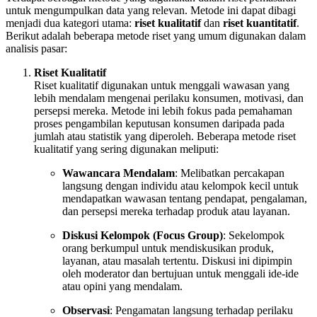
untuk mengumpulkan data yang relevan. Metode ini dapat dibagi
menjadi dua kategori utama:
riset kualitatif
dan
riset kuantitatif
.
Berikut adalah beberapa metode riset yang umum digunakan dalam
analisis pasar:
Riset Kualitatif
Riset kualitatif digunakan untuk menggali wawasan yang
lebih mendalam mengenai perilaku konsumen, motivasi, dan
persepsi mereka. Metode ini lebih fokus pada pemahaman
proses pengambilan keputusan konsumen daripada pada
jumlah atau statistik yang diperoleh. Beberapa metode riset
kualitatif yang sering digunakan meliputi:
Wawancara Mendalam
: Melibatkan percakapan
langsung dengan individu atau kelompok kecil untuk
mendapatkan wawasan tentang pendapat, pengalaman,
dan persepsi mereka terhadap produk atau layanan.
Diskusi Kelompok (Focus Group)
: Sekelompok
orang berkumpul untuk mendiskusikan produk,
layanan, atau masalah tertentu. Diskusi ini dipimpin
oleh moderator dan bertujuan untuk menggali ide-ide
atau opini yang mendalam.
Observasi
: Pengamatan langsung terhadap perilaku