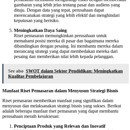
gambaran yang lebih jelas tentang pasar dan audiens yang
dituju. Dengan data yang tepat, perusahaan dapat
merencanakan strategi yang lebih efektif dan menghindari
keputusan yang berisiko.
Meningkatkan Daya Saing
Riset pemasaran memungkinkan perusahaan untuk
memahami posisi mereka di pasar dan bagaimana mereka
dibandingkan dengan pesaing. Ini membantu mereka dalam
merancang strategi yang dapat membedakan mereka dari
pesaing dan memberikan nilai lebih kepada pelanggan.
See also
SWOT dalam Sektor Pendidikan: Meningkatkan
Kualitas Pembelajaran
Manfaat Riset Pemasaran dalam Menyusun Strategi Bisnis
Riset pemasaran memberikan manfaat yang signifikan dalam
menyusun dan melaksanakan strategi bisnis yang sukses. Berikut
adalah beberapa manfaat riset pemasaran yang dapat membantu
perusahaan meraih kesuksesan:
Penciptaan Produk yang Relevan dan Inovatif