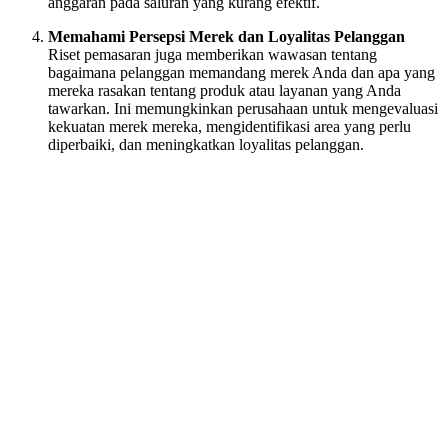
anggaran pada saluran yang kurang efektif.
Memahami Persepsi Merek dan Loyalitas Pelanggan
Riset pemasaran juga memberikan wawasan tentang
bagaimana pelanggan memandang merek Anda dan apa yang
mereka rasakan tentang produk atau layanan yang Anda
tawarkan. Ini memungkinkan perusahaan untuk mengevaluasi
kekuatan merek mereka, mengidentifikasi area yang perlu
diperbaiki, dan meningkatkan loyalitas pelanggan.