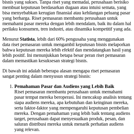
bisnis yang sukses. Tanpa riset yang memadai, perusahaan berisiko
membuat keputusan berdasarkan dugaan atau intuisi semata, yang
bisa menyebabkan kerugian finansial atau kehilangan peluang pasar
yang berharga. Riset pemasaran membantu perusahaan untuk
memahami pasar mereka dengan lebih mendalam, baik itu dalam hal
perilaku konsumen, tren industri, atau dinamika kompetitif yang ada.
Menurut
Statista
, lebih dari 60% pengusaha yang menggunakan
data riset pemasaran untuk mengambil keputusan bisnis melaporkan
bahwa keputusan mereka lebih efektif dan mendatangkan hasil yang
lebih positif. Ini menunjukkan betapa besar peran riset pemasaran
dalam memastikan kesuksesan strategi bisnis.
Di bawah ini adalah beberapa alasan mengapa riset pemasaran
sangat penting dalam menyusun strategi bisnis:
Pemahaman Pasar dan Audiens yang Lebih Baik
Riset pemasaran membantu perusahaan untuk memahami
pasar tempat mereka beroperasi. Ini mencakup analisis tentang
siapa audiens mereka, apa kebutuhan dan keinginan mereka,
serta faktor-faktor yang mempengaruhi keputusan pembelian
mereka. Dengan pemahaman yang lebih baik tentang audiens
target, perusahaan dapat menyesuaikan produk, pesan, dan
saluran distribusi mereka untuk menarik perhatian audiens
yang relevan.