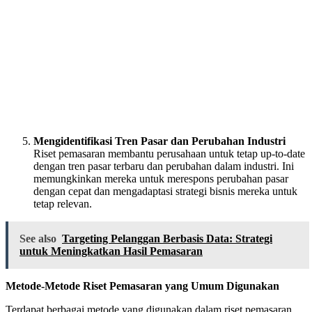
Mengidentifikasi Tren Pasar dan Perubahan Industri
Riset pemasaran membantu perusahaan untuk tetap up-to-date
dengan tren pasar terbaru dan perubahan dalam industri. Ini
memungkinkan mereka untuk merespons perubahan pasar
dengan cepat dan mengadaptasi strategi bisnis mereka untuk
tetap relevan.
See also
Targeting Pelanggan Berbasis Data: Strategi
untuk Meningkatkan Hasil Pemasaran
Metode-Metode Riset Pemasaran yang Umum Digunakan
Terdapat berbagai metode yang digunakan dalam riset pemasaran