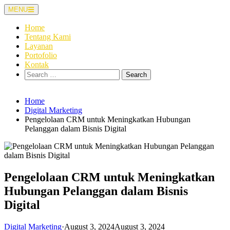
Skip
MENU
to
content
Home
Tentang Kami
Layanan
Portofolio
Kontak
Search
for:
Home
Digital Marketing
Pengelolaan CRM untuk Meningkatkan Hubungan
Pelanggan dalam Bisnis Digital
Pengelolaan CRM untuk Meningkatkan
Hubungan Pelanggan dalam Bisnis
Digital
Digital Marketing
·
August 3, 2024
August 3, 2024