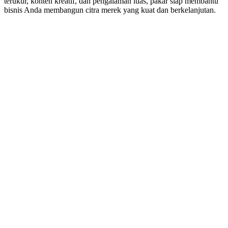
terukur, konten kreatif, dan pengalaman luas, pakar siap membantu
bisnis Anda membangun citra merek yang kuat dan berkelanjutan.