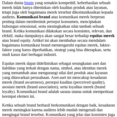
Dalam dunia
bisnis
yang semakin kompetitif, keberhasilan sebuah
merek tidak hanya ditentukan oleh kualitas produk atau layanan,
tetapi juga oleh bagaimana merek tersebut dikomunikasikan kepada
audiens.
Komunikasi brand
atau komunikasi merek berperan
penting dalam membentuk persepsi konsumen, menciptakan
hubungan emosional, serta meningkatkan nilai tambah sebuah
brand. Ketika komunikasi dilakukan secara konsisten, relevan, dan
efektif, maka dampaknya akan sangat besar terhadap
equitas merek
atau brand equity. Artikel ini akan membahas secara mendalam
bagaimana komunikasi brand memengaruhi equitas merek, faktor-
faktor yang harus diperhatikan, strategi yang bisa diterapkan, serta
studi kasus dari berbagai industri.
Equitas merek dapat didefinisikan sebagai serangkaian aset dan
liabilitas yang terkait dengan nama, simbol, atau identitas merek
yang menambah atau mengurangi nilai dari produk atau layanan
yang ditawarkan perusahaan. Aset-aset ini mencakup kesadaran
merek (brand awareness), persepsi kualitas (perceived quality),
asosiasi merek (brand association), serta loyalitas merek (brand
loyalty). Komunikasi brand adalah sarana utama untuk memperkuat
keempat elemen ini.
Ketika sebuah brand berhasil berkomunikasi dengan baik, kesadaran
merek meningkat karena audiens lebih mudah mengenali dan
mengingat brand tersebut. Komunikasi yang jelas dan konsisten juga