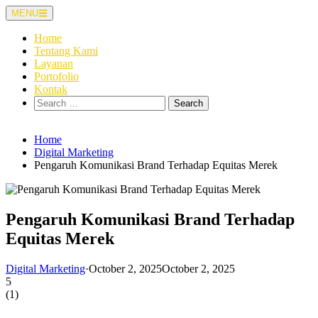
Skip
MENU
to
content
Home
Tentang Kami
Layanan
Portofolio
Kontak
Search
for:
Home
Digital Marketing
Pengaruh Komunikasi Brand Terhadap Equitas Merek
Pengaruh Komunikasi Brand Terhadap
Equitas Merek
Digital Marketing
·
October 2, 2025
October 2, 2025
5
(
1
)