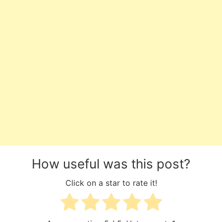
How useful was this post?
Click on a star to rate it!