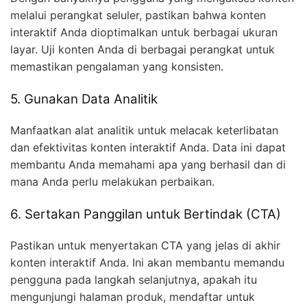
melalui perangkat seluler, pastikan bahwa konten
interaktif Anda dioptimalkan untuk berbagai ukuran
layar. Uji konten Anda di berbagai perangkat untuk
memastikan pengalaman yang konsisten.
5. Gunakan Data Analitik
Manfaatkan alat analitik untuk melacak keterlibatan
dan efektivitas konten interaktif Anda. Data ini dapat
membantu Anda memahami apa yang berhasil dan di
mana Anda perlu melakukan perbaikan.
6. Sertakan Panggilan untuk Bertindak (CTA)
Pastikan untuk menyertakan CTA yang jelas di akhir
konten interaktif Anda. Ini akan membantu memandu
pengguna pada langkah selanjutnya, apakah itu
mengunjungi halaman produk, mendaftar untuk