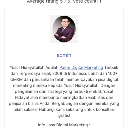
Average rating
5
/ 5. Vote count:
1
admin
Yusuf Hidayatulloh Adalah
Pakar Digital Marketing
Terbaik
dan Terpercaya sejak 2008 di Indonesia. Lebih dari 100+
UMKM dan perusahaan telah mempercayakan jasa digital
marketing mereka kepada Yusuf Hidayatulloh. Dengan
pengalaman dan strategi yang terbukti efektif, Yusuf
Hidayatulloh membantu meningkatkan visibilitas dan
penjualan bisnis Anda. Bergabunglah dengan mereka yang
telah sukses! Hubungi kami sekarang untuk konsultasi
gratis!
Info Jasa Digital Marketing :