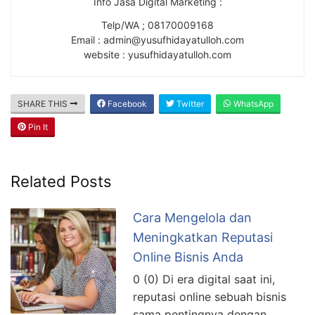
Info Jasa Digital Marketing :
Telp/WA ; 08170009168
Email : admin@yusufhidayatulloh.com
website : yusufhidayatulloh.com
SHARE THIS
Facebook
Twitter
WhatsApp
Pin It
Related Posts
Cara Mengelola dan
Meningkatkan Reputasi
Online Bisnis Anda
0 (0) Di era digital saat ini,
reputasi online sebuah bisnis
sama pentingnya dengan