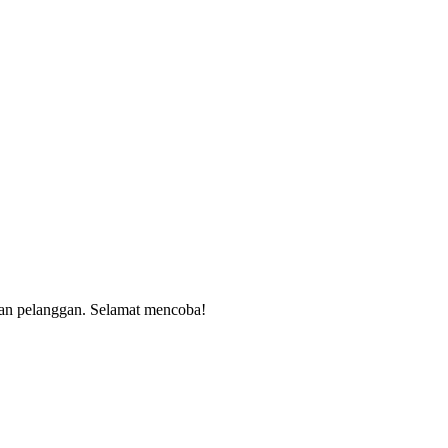
an pelanggan. Selamat mencoba!