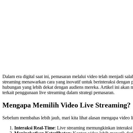
Dalam era digital saat ini, pemasaran melalui video telah menjadi s
streaming menawarkan cara yang inovatif untuk berinteraksi deng
hubungan yang lebih dekat dengan audiens mereka. Artikel ini akan 
terkait penggunaan live streaming dalam strategi pemasaran.
Mengapa Memilih Video Live Streaming?
Sebelum membahas lebih jauh, mari kita lihat alasan mengapa video
Interaksi Real-Time
: Live streaming memungkinkan interaks