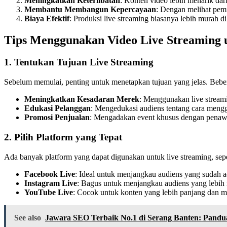
Meningkatkan Keterlibatan
: Konten video lebih menarik dari
Membantu Membangun Kepercayaan
: Dengan melihat pemi
Biaya Efektif
: Produksi live streaming biasanya lebih murah
Tips Menggunakan Video Live Streamin
1. Tentukan Tujuan Live Streaming
Sebelum memulai, penting untuk menetapkan tujuan yang jelas. Beb
Meningkatkan Kesadaran Merek
: Menggunakan live stream
Edukasi Pelanggan
: Mengedukasi audiens tentang cara meng
Promosi Penjualan
: Mengadakan event khusus dengan penawar
2. Pilih Platform yang Tepat
Ada banyak platform yang dapat digunakan untuk live streaming, sepe
Facebook Live
: Ideal untuk menjangkau audiens yang sudah 
Instagram Live
: Bagus untuk menjangkau audiens yang lebih m
YouTube Live
: Cocok untuk konten yang lebih panjang dan 
See also
Jawara SEO Terbaik No.1 di Serang Banten: Pandu