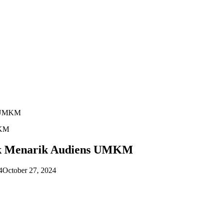
s UMKM
uk Menarik Audiens UMKM
4
October 27, 2024