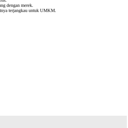
ens.
bung dengan merek.
buatnya terjangkau untuk UMKM.