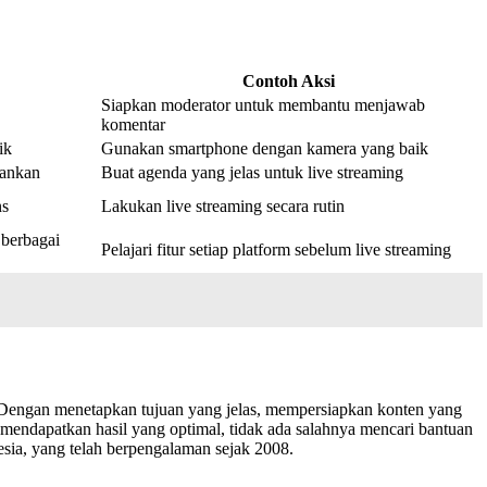
Contoh Aksi
Siapkan moderator untuk membantu menjawab
komentar
ik
Gunakan smartphone dengan kamera yang baik
sankan
Buat agenda yang jelas untuk live streaming
ns
Lakukan live streaming secara rutin
berbagai
Pelajari fitur setiap platform sebelum live streaming
 Dengan menetapkan tujuan yang jelas, mempersiapkan konten yang
endapatkan hasil yang optimal, tidak ada salahnya mencari bantuan
sia, yang telah berpengalaman sejak 2008.