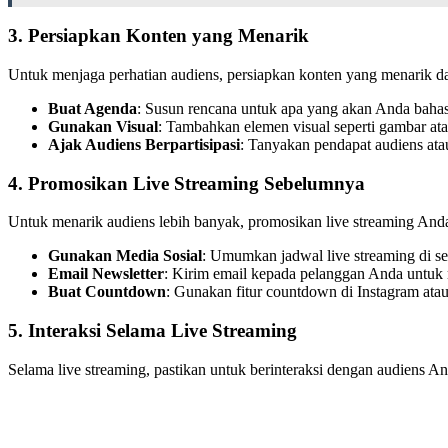
3. Persiapkan Konten yang Menarik
Untuk menjaga perhatian audiens, persiapkan konten yang menarik da
Buat Agenda
: Susun rencana untuk apa yang akan Anda bahas
Gunakan Visual
: Tambahkan elemen visual seperti gambar a
Ajak Audiens Berpartisipasi
: Tanyakan pendapat audiens at
4. Promosikan Live Streaming Sebelumnya
Untuk menarik audiens lebih banyak, promosikan live streaming And
Gunakan Media Sosial
: Umumkan jadwal live streaming di s
Email Newsletter
: Kirim email kepada pelanggan Anda untuk 
Buat Countdown
: Gunakan fitur countdown di Instagram ata
5. Interaksi Selama Live Streaming
Selama live streaming, pastikan untuk berinteraksi dengan audiens A