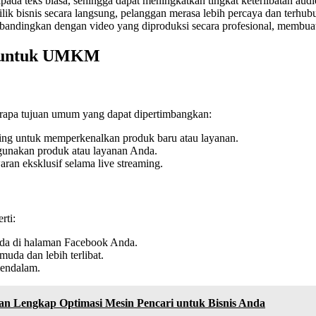
pada teks biasa, sehingga dapat meningkatkan tingkat keterlibatan audi
lik bisnis secara langsung, pelanggan merasa lebih percaya dan terhu
 dibandingkan dengan video yang diproduksi secara profesional, mem
g untuk UMKM
erapa tujuan umum yang dapat dipertimbangkan:
ing untuk memperkenalkan produk baru atau layanan.
gunakan produk atau layanan Anda.
an eksklusif selama live streaming.
rti:
ada di halaman Facebook Anda.
uda dan lebih terlibat.
mendalam.
an Lengkap Optimasi Mesin Pencari untuk Bisnis Anda