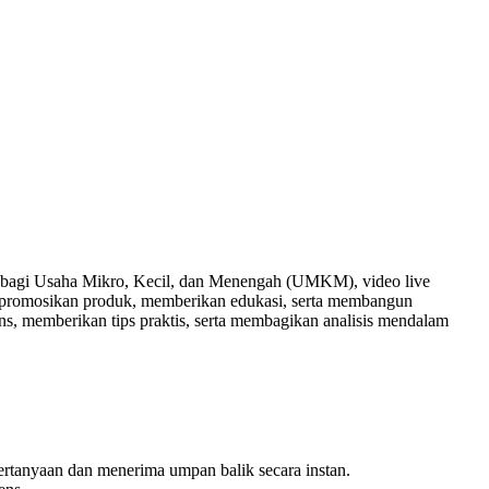
tama bagi Usaha Mikro, Kecil, dan Menengah (UMKM), video live
mpromosikan produk, memberikan edukasi, serta membangun
s, memberikan tips praktis, serta membagikan analisis mendalam
rtanyaan dan menerima umpan balik secara instan.