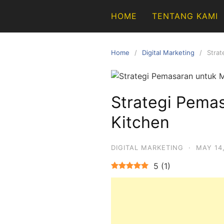
Skip
HOME
TENTANG KAMI
to
content
Home
Digital Marketing
Strat
Strategi Pema
Kitchen
DIGITAL MARKETING
·
MAY 14
5
(
1
)