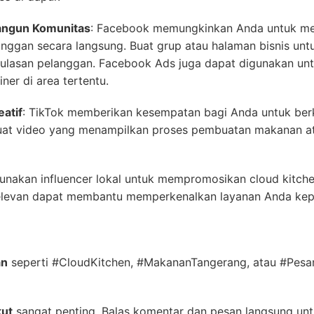
ngun Komunitas
: Facebook memungkinkan Anda untuk m
anggan secara langsung. Buat grup atau halaman bisnis unt
 ulasan pelanggan. Facebook Ads juga dapat digunakan un
ner di area tertentu.
atif
: TikTok memberikan kesempatan bagi Anda untuk ber
t video yang menampilkan proses pembuatan makanan ata
Gunakan influencer lokal untuk mempromosikan cloud kitche
relevan dapat membantu memperkenalkan layanan Anda kep
an
seperti #CloudKitchen, #MakananTangerang, atau #Pes
kut
sangat penting. Balas komentar dan pesan langsung 