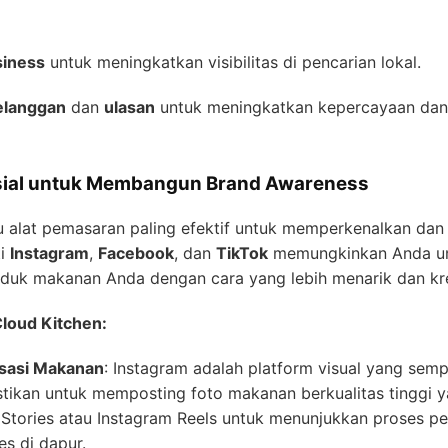
siness
untuk meningkatkan visibilitas di pencarian lokal.
elanggan
dan
ulasan
untuk meningkatkan kepercayaan dan k
sial untuk Membangun Brand Awareness
atu alat pemasaran paling efektif untuk memperkenalkan d
ti
Instagram
,
Facebook
, dan
TikTok
memungkinkan Anda unt
duk makanan Anda dengan cara yang lebih menarik dan kre
Cloud Kitchen:
isasi Makanan
: Instagram adalah platform visual yang se
tikan untuk memposting foto makanan berkualitas tinggi 
 Stories atau Instagram Reels untuk menunjukkan proses p
s di dapur.