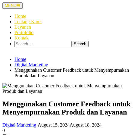
Skip
MENU
to
content
Home
Tentang Kami
Layanan
Portofolio
Kontak
Search
for:
Home
Digital Marketing
Menggunakan Customer Feedback untuk Menyempurnakan
Produk dan Layanan
Menggunakan Customer Feedback untuk
Menyempurnakan Produk dan Layanan
Digital Marketing
·
August 15, 2024
August 18, 2024
0