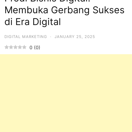
Membuka Gerbang Sukses
di Era Digital
DIGITAL MARKETING
·
JANUARY 25, 2025
0
(
0
)