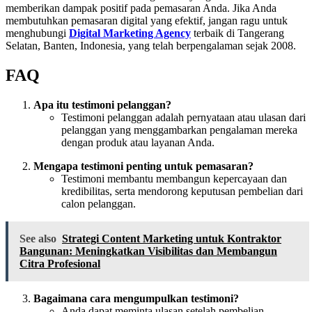
memberikan dampak positif pada pemasaran Anda. Jika Anda
membutuhkan pemasaran digital yang efektif, jangan ragu untuk
menghubungi
Digital Marketing Agency
terbaik di Tangerang
Selatan, Banten, Indonesia, yang telah berpengalaman sejak 2008.
FAQ
Apa itu testimoni pelanggan?
Testimoni pelanggan adalah pernyataan atau ulasan dari
pelanggan yang menggambarkan pengalaman mereka
dengan produk atau layanan Anda.
Mengapa testimoni penting untuk pemasaran?
Testimoni membantu membangun kepercayaan dan
kredibilitas, serta mendorong keputusan pembelian dari
calon pelanggan.
See also
Strategi Content Marketing untuk Kontraktor
Bangunan: Meningkatkan Visibilitas dan Membangun
Citra Profesional
Bagaimana cara mengumpulkan testimoni?
Anda dapat meminta ulasan setelah pembelian,