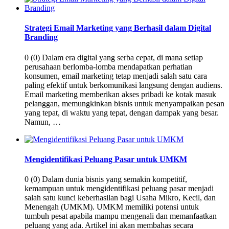
Strategi Email Marketing yang Berhasil dalam Digital
Branding
0 (0) Dalam era digital yang serba cepat, di mana setiap
perusahaan berlomba-lomba mendapatkan perhatian
konsumen, email marketing tetap menjadi salah satu cara
paling efektif untuk berkomunikasi langsung dengan audiens.
Email marketing memberikan akses pribadi ke kotak masuk
pelanggan, memungkinkan bisnis untuk menyampaikan pesan
yang tepat, di waktu yang tepat, dengan dampak yang besar.
Namun, …
Mengidentifikasi Peluang Pasar untuk UMKM
0 (0) Dalam dunia bisnis yang semakin kompetitif,
kemampuan untuk mengidentifikasi peluang pasar menjadi
salah satu kunci keberhasilan bagi Usaha Mikro, Kecil, dan
Menengah (UMKM). UMKM memiliki potensi untuk
tumbuh pesat apabila mampu mengenali dan memanfaatkan
peluang yang ada. Artikel ini akan membahas secara