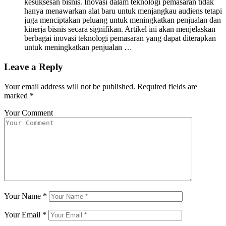
kesuksesan bisnis. Inovasi dalam teknologi pemasaran tidak
hanya menawarkan alat baru untuk menjangkau audiens tetapi
juga menciptakan peluang untuk meningkatkan penjualan dan
kinerja bisnis secara signifikan. Artikel ini akan menjelaskan
berbagai inovasi teknologi pemasaran yang dapat diterapkan
untuk meningkatkan penjualan …
Leave a Reply
Your email address will not be published.
Required fields are
marked
*
Your Comment
Your Name
*
Your Email
*