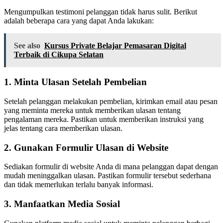
Mengumpulkan testimoni pelanggan tidak harus sulit. Berikut
adalah beberapa cara yang dapat Anda lakukan:
See also
Kursus Private Belajar Pemasaran Digital
Terbaik di Cikupa Selatan
1. Minta Ulasan Setelah Pembelian
Setelah pelanggan melakukan pembelian, kirimkan email atau pesan
yang meminta mereka untuk memberikan ulasan tentang
pengalaman mereka. Pastikan untuk memberikan instruksi yang
jelas tentang cara memberikan ulasan.
2. Gunakan Formulir Ulasan di Website
Sediakan formulir di website Anda di mana pelanggan dapat dengan
mudah meninggalkan ulasan. Pastikan formulir tersebut sederhana
dan tidak memerlukan terlalu banyak informasi.
3. Manfaatkan Media Sosial