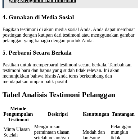
yang Menghibur dan Informatif
4. Gunakan di Media Sosial
Bagikan testimoni di akun media sosial Anda. Anda dapat membuat
postingan dengan kutipan dari testimoni atau menggunakan gambar
pelanggan yang bahagia dengan produk Anda.
5. Perbarui Secara Berkala
Pastikan untuk memperbarui testimoni secara berkala. Tambahkan
testimoni baru dan hapus yang sudah tidak relevan. Ini akan
menunjukkan bahwa bisnis Anda terus berkembang dan
mendapatkan umpan balik positif.
Tabel Analisis Testimoni Pelanggan
Metode
Pengumpulan
Deskripsi
Keuntungan
Tantangan
Testimoni
Mengirimkan
Pelanggan
Minta Ulasan
permintaan ulasan
Mudah dan
mungkin
Setelah
setelah pelanggan
langsung
tidak