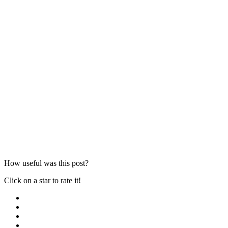
How useful was this post?
Click on a star to rate it!