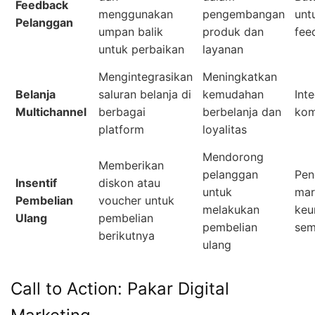
Feedback
menggunakan
pengembangan
unt
Pelanggan
umpan balik
produk dan
fee
untuk perbaikan
layanan
Mengintegrasikan
Meningkatkan
Belanja
saluran belanja di
kemudahan
Int
Multichannel
berbagai
berbelanja dan
kom
platform
loyalitas
Mendorong
Memberikan
pelanggan
Pen
Insentif
diskon atau
untuk
mar
Pembelian
voucher untuk
melakukan
keu
Ulang
pembelian
pembelian
sem
berikutnya
ulang
Call to Action: Pakar Digital