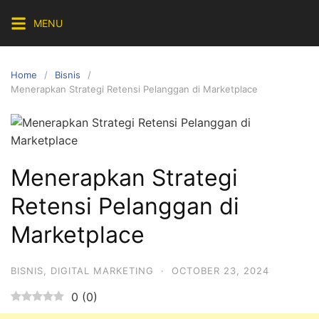
Skip
MENU
to
content
Home
Bisnis
Menerapkan Strategi Retensi Pelanggan di Marketplace
Menerapkan Strategi
Retensi Pelanggan di
Marketplace
BISNIS
,
DIGITAL MARKETING
·
OCTOBER 23, 2024
0
(
0
)