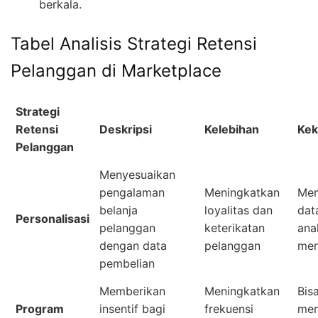
berkala.
Tabel Analisis Strategi Retensi
Pelanggan di Marketplace
Strategi
Retensi
Deskripsi
Kelebihan
Kek
Pelanggan
Menyesuaikan
pengalaman
Meningkatkan
Mem
belanja
loyalitas dan
dat
Personalisasi
pelanggan
keterikatan
ana
dengan data
pelanggan
me
pembelian
Memberikan
Meningkatkan
Bis
Program
insentif bagi
frekuensi
me