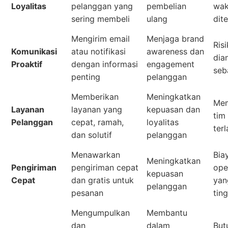
Loyalitas
pelanggan yang
pembelian
wak
sering membeli
ulang
dit
Mengirim email
Menjaga brand
Ris
Komunikasi
atau notifikasi
awareness dan
dia
Proaktif
dengan informasi
engagement
seb
penting
pelanggan
Memberikan
Meningkatkan
Me
Layanan
layanan yang
kepuasan dan
tim
Pelanggan
cepat, ramah,
loyalitas
terl
dan solutif
pelanggan
Menawarkan
Bia
Meningkatkan
Pengiriman
pengiriman cepat
ope
kepuasan
Cepat
dan gratis untuk
yan
pelanggan
pesanan
ting
Mengumpulkan
Membantu
dan
dalam
But