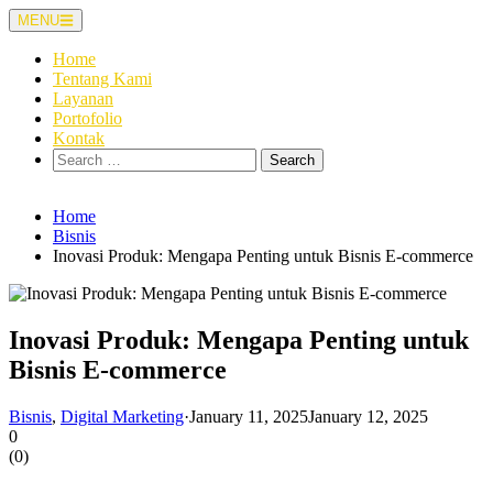
Skip
MENU
to
content
Home
Tentang Kami
Layanan
Portofolio
Kontak
Search
for:
Home
Bisnis
Inovasi Produk: Mengapa Penting untuk Bisnis E-commerce
Inovasi Produk: Mengapa Penting untuk
Bisnis E-commerce
Bisnis
,
Digital Marketing
·
January 11, 2025
January 12, 2025
0
(
0
)