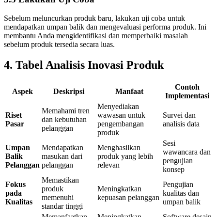
Sebelum meluncurkan produk baru, lakukan uji coba untuk
mendapatkan umpan balik dan mengevaluasi performa produk. Ini
membantu Anda mengidentifikasi dan memperbaiki masalah
sebelum produk tersedia secara luas.
4. Tabel Analisis Inovasi Produk
Contoh
Aspek
Deskripsi
Manfaat
Implementasi
Menyediakan
Memahami tren
Riset
wawasan untuk
Survei dan
dan kebutuhan
Pasar
pengembangan
analisis data
pelanggan
produk
Sesi
Umpan
Mendapatkan
Menghasilkan
wawancara dan
Balik
masukan dari
produk yang lebih
pengujian
Pelanggan
pelanggan
relevan
konsep
Memastikan
Fokus
Pengujian
produk
Meningkatkan
pada
kualitas dan
memenuhi
kepuasan pelanggan
Kualitas
umpan balik
standar tinggi
Memanfaatkan
Meningkatkan
Software desain