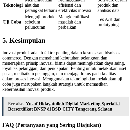
Teknologi
alat dan
efisiensi dan
produk dan
perangkat terbaru
efektivitas inovasi
analisis data
Menguji produk
Mengidentifikasi
Tes A/B dan
Uji Coba
sebelum
masalah dan
prototyping
peluncuran
perbaikan
5. Kesimpulan
Inovasi produk adalah faktor penting dalam kesuksesan bisnis e-
commerce. Dengan memahami kebutuhan pelanggan dan
menerapkan prinsip inovasi, bisnis dapat meningkatkan daya saing,
loyalitas pelanggan, dan pendapatan. Penting untuk melakukan riset
pasar, melibatkan pelanggan, dan menjaga fokus pada kualitas
dalam proses inovasi. Menggunakan teknologi dan melakukan uji
coba juga merupakan langkah strategis untuk memastikan
keberhasilan inovasi produk.
See also
Yusuf Hidayatulloh Digital Marketing Specialist
Bersertifikat BNSP di BSD CITY Tangerang Selatan
FAQ (Pertanyaan yang Sering Diajukan)