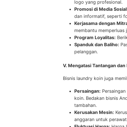
logo yang profesional.
Promosi di Media Sosial
dan informatif, seperti
Kerjasama dengan Mitr
membantu memperluas j
Program Loyalitas:
Berik
Spanduk dan Baliho:
Pas
pelanggan.
V. Mengatasi Tantangan dan 
Bisnis laundry koin juga memil
Persaingan:
Persaingan 
koin. Bedakan bisnis An
tambahan.
Kerusakan Mesin:
Kerus
anggaran untuk perawata
Fluktuasi Harga:
Harga l