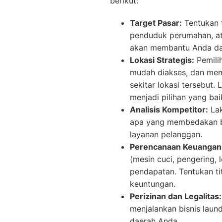
berikut:
Target Pasar:
Tentukan 
penduduk perumahan, a
akan membantu Anda dal
Lokasi Strategis:
Pemilih
mudah diakses, dan memi
sekitar lokasi tersebut
menjadi pilihan yang bai
Analisis Kompetitor:
Lak
apa yang membedakan bisn
layanan pelanggan.
Perencanaan Keuangan
(mesin cuci, pengering, l
pendapatan. Tentukan ti
keuntungan.
Perizinan dan Legalitas:
menjalankan bisnis laund
daerah Anda.