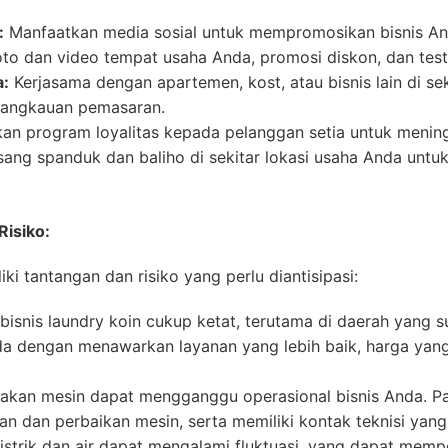
:
Manfaatkan media sosial untuk mempromosikan bisnis An
 foto dan video tempat usaha Anda, promosi diskon, dan tes
a:
Kerjasama dengan apartemen, kost, atau bisnis lain di se
angkauan pemasaran.
an program loyalitas kepada pelanggan setia untuk mening
ang spanduk dan baliho di sekitar lokasi usaha Anda untuk
Risiko:
iki tantangan dan risiko yang perlu diantisipasi:
bisnis laundry koin cukup ketat, terutama di daerah yang 
da dengan menawarkan layanan yang lebih baik, harga yang k
akan mesin dapat mengganggu operasional bisnis Anda. Pa
n dan perbaikan mesin, serta memiliki kontak teknisi yang
istrik dan air dapat mengalami fluktuasi, yang dapat memp