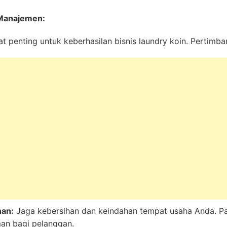
n Manajemen:
 penting untuk keberhasilan bisnis laundry koin. Pertimban
han:
Jaga kebersihan dan keindahan tempat usaha Anda. Pas
man bagi pelanggan.