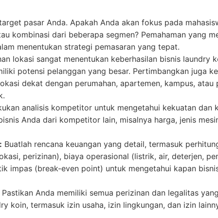
target pasar Anda. Apakah Anda akan fokus pada mahasis
tau kombinasi dari beberapa segmen? Pemahaman yang me
am menentukan strategi pemasaran yang tepat.
an lokasi sangat menentukan keberhasilan bisnis laundry ko
liki potensi pelanggan yang besar. Pertimbangkan juga k
. Lokasi dekat dengan perumahan, apartemen, kampus, ata
k.
ukan analisis kompetitor untuk mengetahui kekuatan dan k
is Anda dari kompetitor lain, misalnya harga, jenis mesin,
:
Buatlah rencana keuangan yang detail, termasuk perhitung
okasi, perizinan), biaya operasional (listrik, air, deterjen, 
tik impas (break-even point) untuk mengetahui kapan bisn
Pastikan Anda memiliki semua perizinan dan legalitas yan
ry koin, termasuk izin usaha, izin lingkungan, dan izin lai