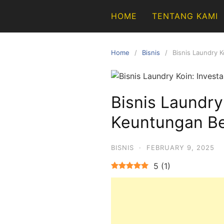
Skip
HOME
TENTANG KAMI
to
content
Home
Bisnis
Bisnis Laundry 
Bisnis Laundry
Keuntungan Be
BISNIS
·
FEBRUARY 9, 2025
5
(
1
)