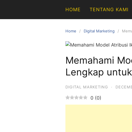
Skip
HOME
TENTANG KAMI
to
content
Home
Digital Marketing
Mema
Memahami Mode
Lengkap untuk
DIGITAL MARKETING
·
DECEMB
0
(
0
)