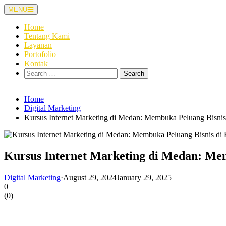
Skip
MENU
to
content
Home
Tentang Kami
Layanan
Portofolio
Kontak
Search
for:
Home
Digital Marketing
Kursus Internet Marketing di Medan: Membuka Peluang Bisni
Kursus Internet Marketing di Medan: Me
Digital Marketing
·
August 29, 2024
January 29, 2025
0
(
0
)