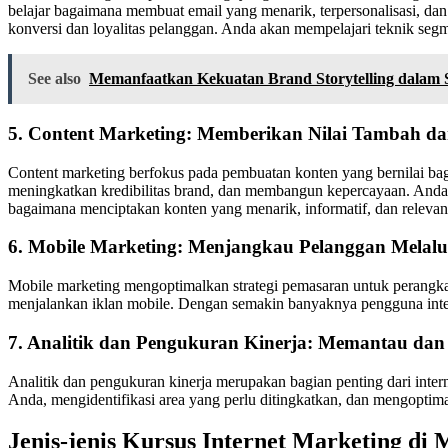
belajar bagaimana membuat email yang menarik, terpersonalisasi, dan
konversi dan loyalitas pelanggan. Anda akan mempelajari teknik segme
See also
Memanfaatkan Kekuatan Brand Storytelling dalam S
5. Content Marketing: Memberikan Nilai Tambah 
Content marketing berfokus pada pembuatan konten yang bernilai bagi t
meningkatkan kredibilitas brand, dan membangun kepercayaan. Anda a
bagaimana menciptakan konten yang menarik, informatif, dan relevan
6. Mobile Marketing: Menjangkau Pelanggan Melalu
Mobile marketing mengoptimalkan strategi pemasaran untuk perangka
menjalankan iklan mobile. Dengan semakin banyaknya pengguna inter
7. Analitik dan Pengukuran Kinerja: Memantau d
Analitik dan pengukuran kinerja merupakan bagian penting dari inte
Anda, mengidentifikasi area yang perlu ditingkatkan, dan mengopti
Jenis-jenis Kursus Internet Marketing d