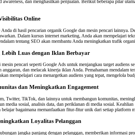
wareness, dan menghasilkan penjualan. Berikut beberapa pilar utama 
sibilitas Online
 Anda di hasil pencarian organik Google dan mesin pencari lainnya. 
warkan. Dalam kursus internet marketing, Anda akan mempelajari tekni
endalam tentang SEO akan membantu Anda meningkatkan trafik organik
 Lebih Luas dengan Iklan Berbayar
mesin pencari seperti Google Ads untuk menjangkau target audiens se
kan anggaran, dan melacak kinerja iklan Anda. Pemahaman mendalam 
kan mempelajari cara menargetkan audiens yang tepat, mengelola budg
munitas dan Meningkatkan Engagement
am, Twitter, TikTok, dan lainnya untuk membangun komunitas, mening
kun media sosial, analisis data, dan periklanan di media sosial. Ke
belajar bagaimana memanfaatkan fitur-fitur unik dari setiap platform
ingkatkan Loyalitas Pelanggan
 hubungan jangka panjang dengan pelanggan, memberikan informasi p