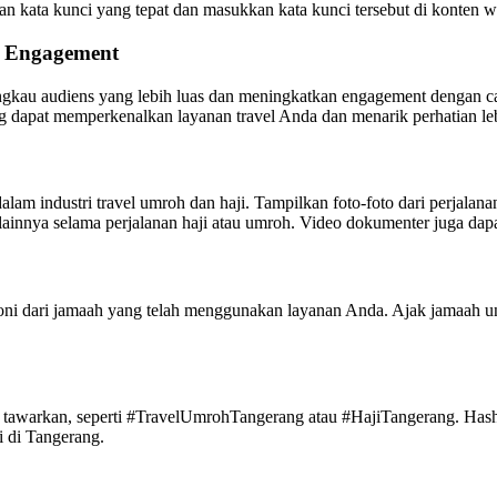
 kata kunci yang tepat dan masukkan kata kunci tersebut di konten web
n Engagement
gkau audiens yang lebih luas dan meningkatkan engagement dengan ca
yang dapat memperkenalkan layanan travel Anda dan menarik perhatian l
lam industri travel umroh dan haji. Tampilkan foto-foto dari perjalana
ainnya selama perjalanan haji atau umroh. Video dokumenter juga da
imoni dari jamaah yang telah menggunakan layanan Anda. Ajak jamaah u
a tawarkan, seperti #TravelUmrohTangerang atau #HajiTangerang. Has
i di Tangerang.