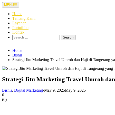
Skip
MENU
to
content
Home
Tentang Kami
Layanan
Portofolio
Kontak
Search
for:
Home
Bisnis
Strategi Jitu Marketing Travel Umroh dan Haji di Tangerang ya
Strategi Jitu Marketing Travel Umroh dan
Bisnis
,
Digital Marketing
·
May 9, 2025
May 9, 2025
0
(
0
)