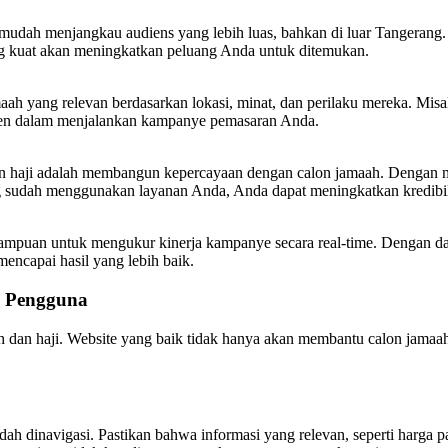
n mudah menjangkau audiens yang lebih luas, bahkan di luar Tangeran
ang kuat akan meningkatkan peluang Anda untuk ditemukan.
h yang relevan berdasarkan lokasi, minat, dan perilaku mereka. Misal
isien dalam menjalankan kampanye pemasaran Anda.
dan haji adalah membangun kepercayaan dengan calon jamaah. Dengan m
ng sudah menggunakan layanan Anda, Anda dapat meningkatkan kredibi
mampuan untuk mengukur kinerja kampanye secara real-time. Dengan da
mencapai hasil yang lebih baik.
h Pengguna
oh dan haji. Website yang baik tidak hanya akan membantu calon jama
ah dinavigasi. Pastikan bahwa informasi yang relevan, seperti harga pak