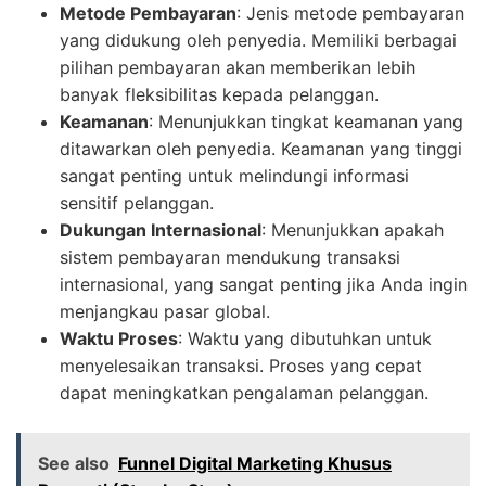
Metode Pembayaran
: Jenis metode pembayaran
yang didukung oleh penyedia. Memiliki berbagai
pilihan pembayaran akan memberikan lebih
banyak fleksibilitas kepada pelanggan.
Keamanan
: Menunjukkan tingkat keamanan yang
ditawarkan oleh penyedia. Keamanan yang tinggi
sangat penting untuk melindungi informasi
sensitif pelanggan.
Dukungan Internasional
: Menunjukkan apakah
sistem pembayaran mendukung transaksi
internasional, yang sangat penting jika Anda ingin
menjangkau pasar global.
Waktu Proses
: Waktu yang dibutuhkan untuk
menyelesaikan transaksi. Proses yang cepat
dapat meningkatkan pengalaman pelanggan.
See also
Funnel Digital Marketing Khusus