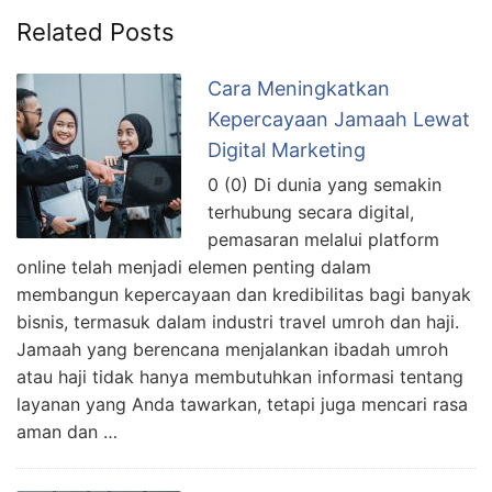
Related Posts
Cara Meningkatkan
Kepercayaan Jamaah Lewat
Digital Marketing
0 (0) Di dunia yang semakin
terhubung secara digital,
pemasaran melalui platform
online telah menjadi elemen penting dalam
membangun kepercayaan dan kredibilitas bagi banyak
bisnis, termasuk dalam industri travel umroh dan haji.
Jamaah yang berencana menjalankan ibadah umroh
atau haji tidak hanya membutuhkan informasi tentang
layanan yang Anda tawarkan, tetapi juga mencari rasa
aman dan …