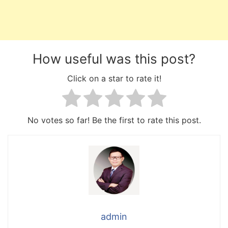
How useful was this post?
Click on a star to rate it!
No votes so far! Be the first to rate this post.
admin