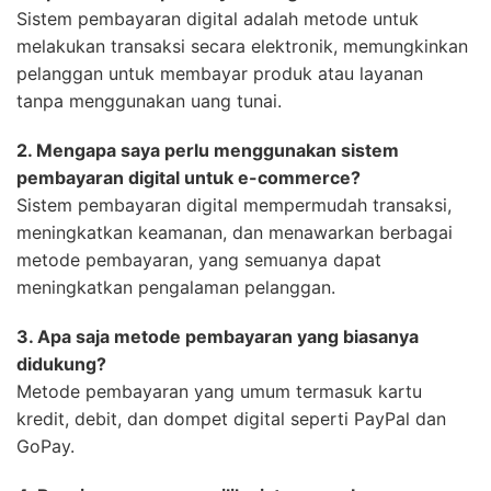
Sistem pembayaran digital adalah metode untuk
melakukan transaksi secara elektronik, memungkinkan
pelanggan untuk membayar produk atau layanan
tanpa menggunakan uang tunai.
2. Mengapa saya perlu menggunakan sistem
pembayaran digital untuk e-commerce?
Sistem pembayaran digital mempermudah transaksi,
meningkatkan keamanan, dan menawarkan berbagai
metode pembayaran, yang semuanya dapat
meningkatkan pengalaman pelanggan.
3. Apa saja metode pembayaran yang biasanya
didukung?
Metode pembayaran yang umum termasuk kartu
kredit, debit, dan dompet digital seperti PayPal dan
GoPay.