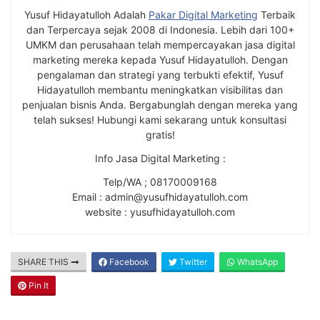
Yusuf Hidayatulloh Adalah
Pakar Digital Marketing
Terbaik
dan Terpercaya sejak 2008 di Indonesia. Lebih dari 100+
UMKM dan perusahaan telah mempercayakan jasa digital
marketing mereka kepada Yusuf Hidayatulloh. Dengan
pengalaman dan strategi yang terbukti efektif, Yusuf
Hidayatulloh membantu meningkatkan visibilitas dan
penjualan bisnis Anda. Bergabunglah dengan mereka yang
telah sukses! Hubungi kami sekarang untuk konsultasi
gratis!
Info Jasa Digital Marketing :
Telp/WA ; 08170009168
Email : admin@yusufhidayatulloh.com
website : yusufhidayatulloh.com
SHARE THIS
Facebook
Twitter
WhatsApp
Pin It