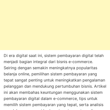
Di era digital saat ini, sistem pembayaran digital telah
menjadi bagian integral dari bisnis e-commerce.
Seiring dengan semakin meningkatnya popularitas
belanja online, pemilihan sistem pembayaran yang
tepat sangat penting untuk meningkatkan pengalaman
pelanggan dan mendukung pertumbuhan bisnis. Artikel
ini akan membahas keuntungan menggunakan sistem
pembayaran digital dalam e-commerce, tips untuk
memilih sistem pembayaran yang tepat, serta analisis