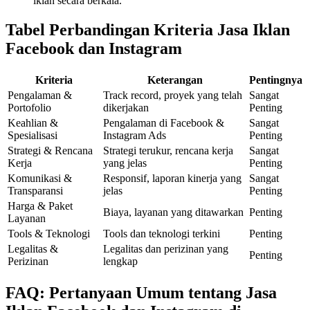
iklan secara berkala.
Tabel Perbandingan Kriteria Jasa Iklan
Facebook dan Instagram
Kriteria
Keterangan
Pentingnya
Pengalaman &
Track record, proyek yang telah
Sangat
Portofolio
dikerjakan
Penting
Keahlian &
Pengalaman di Facebook &
Sangat
Spesialisasi
Instagram Ads
Penting
Strategi & Rencana
Strategi terukur, rencana kerja
Sangat
Kerja
yang jelas
Penting
Komunikasi &
Responsif, laporan kinerja yang
Sangat
Transparansi
jelas
Penting
Harga & Paket
Biaya, layanan yang ditawarkan
Penting
Layanan
Tools & Teknologi
Tools dan teknologi terkini
Penting
Legalitas &
Legalitas dan perizinan yang
Penting
Perizinan
lengkap
FAQ: Pertanyaan Umum tentang Jasa