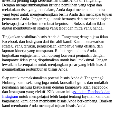
investasi penting bagi keberhasilan bisnis Anda di Tangerang.
Dengan mempertimbangkan kriteria pemilihan yang tepat dan
melakukan riset yang mendalam, Anda dapat menemukan mitra
yang tepat untuk mengembangkan bisnis Anda dan mencapai tujuan
pemasaran Anda. Jangan ragu untuk bertanya dan membandingkan
beberapa jasa sebelum membuat keputusan. Sukses dalam iklan
digital membutuhkan strategi yang tepat dan mitra yang handal.
Tingkatkan visibilitas bisnis Anda di Tangerang dengan jasa iklan
Facebook dan Instagram dari tim ahli kami! Kami menawarkan
strategi yang terukur, pengelolaan kampanye yang efisien, dan
laporan kinerja yang transparan. Raih target audiens Anda,
tingkatkan engagement, dan dorong konversi penjualan dengan
kampanye iklan yang dioptimalkan untuk hasil maksimal. Jangan
lewatkan kesempatan untuk menjangkau pasar yang lebih luas dan
meningkatkan pertumbuhan bisnis Anda.
Siap untuk memaksimalkan potensi bisnis Anda di Tangerang?
Hubungi kami sekarang juga untuk konsultasi gratis dan mulailah
perjalanan menuju kesuksesan dengan kampanye iklan Facebook
dan Instagram yang efektif. Klik tautan ini
jasa iklan Facebook dan
Instagram
untuk mempelajari lebih lanjut tentang layanan kami dan
bagaimana kami dapat membantu bisnis Anda berkembang. Biarkan
kami membantu Anda mencapai tujuan bisnis Anda!