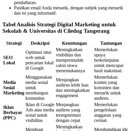
pendaftaran.
Pastikan email Anda menarik, dengan subjek yang menarik
dan isi yang informatif.
Tabel Analisis Strategi Digital Marketing untuk
Sekolah & Universitas di Ciledug Tangerang
Strategi
Deskripsi
Keuntungan
Tantangan
Meningkatkan
Memerlukan
Optimasi situs
visibilitas dan
upaya
SEO
web untuk
mempermudah
berkelanjutan
Lokal
pencarian lokal
calon siswa
untuk mencapai
di Google
menemukannya
hasil maksimal.
Menggunakan
Memerlukan
Menjangkau
Media
media sosial
konten yang
audiens lebih luas
Sosial
untuk
konsisten dan
dan meningkatkan
Marketing
membangun
menarik untuk
engagement
komunitas
audiens.
Iklan di Google
Menjangkau
Memerlukan
Iklan
Ads atau media
audiens yang
pengelolaan
Berbayar
sosial untuk
tersegmentasi
anggaran yang
(PPC)
visibilitas
dengan cepat
cermat.
Meningkatkan
Membuat
Membutuhkan ide