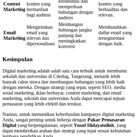
kredibilitas dan
Content
konten yang
konten yang
memperkuat
Marketing
bermanfaat
berkualitas dan
hubungan dengan
bagi audiens
relevan.
audiens
Membangun
Mengirimkan
Membutuhkan
hubungan jangka
Email
email yang
daftar email yang
panjang dan
Marketing
relevan dan
tersegmentasi
meningkatkan
dipersonalisasi
dengan baik.
konversi
Kesimpulan
Digital marketing adalah salah satu cara terbaik untuk membantu
sekolah dan universitas di Ciledug, Tangerang, menarik lebih
banyak calon siswa dan membangun hubungan yang lebih baik
dengan mereka. Dengan strategi yang tepat, seperti SEO, media
sosial marketing, iklan berbayar, content marketing, dan email
marketing, sekolah dan universitas Anda dapat mencapai tujuan
pemasaran yang lebih efektif dan terukur.
Namun, untuk memastikan keberhasilan kampanye digital marketing
Anda, sangat penting untuk bekerja dengan
Pakar Pemasaran
Digital
yang berpengalaman, seperti
Yusuf Hidayatulloh
, yang
dapat memberikan arahan dan strategi yang tepat sesuai kebutuhan
lembaga pendidikan Anda.