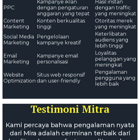
Kampanye iklan
Hasil instan
PPC
dengan pengaturan
dengan traffic
anggaran yang tepat
yang meningkat
Content
Konten berkualitas
Otoritas merek
Marketing
tinggi
yang meningkat
Keterlibatan
Social Media
Pengelolaan
audiens yang
Marketing
kampanye kreatif
lebih tinggi
Loyalitas
Email
Kampanye email
pelanggan yang
Marketing
personalisasi
meningkat
Pengalaman
Website
Situs web responsif
pengguna yang
Optimization
dan user-friendly
lebih baik
Testimoni Mitra
Kami percaya bahwa pengalaman nyata
dari Mira adalah cerminan terbaik dari