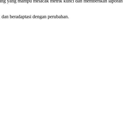
keting yang mampu melacak metrik kunci dan memberikan laporan
ru dan beradaptasi dengan perubahan.