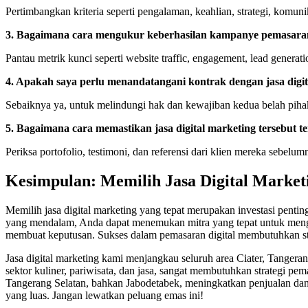
Pertimbangkan kriteria seperti pengalaman, keahlian, strategi, komuni
3. Bagaimana cara mengukur keberhasilan kampanye pemasaran
Pantau metrik kunci seperti website traffic, engagement, lead generati
4. Apakah saya perlu menandatangani kontrak dengan jasa digi
Sebaiknya ya, untuk melindungi hak dan kewajiban kedua belah piha
5. Bagaimana cara memastikan jasa digital marketing tersebut t
Periksa portofolio, testimoni, dan referensi dari klien mereka sebelum
Kesimpulan: Memilih Jasa Digital Marketi
Memilih jasa digital marketing yang tepat merupakan investasi penti
yang mendalam, Anda dapat menemukan mitra yang tepat untuk meng
membuat keputusan. Sukses dalam pemasaran digital membutuhkan str
Jasa digital marketing kami menjangkau seluruh area Ciater, Tangerang
sektor kuliner, pariwisata, dan jasa, sangat membutuhkan strategi pe
Tangerang Selatan, bahkan Jabodetabek, meningkatkan penjualan dan 
yang luas. Jangan lewatkan peluang emas ini!