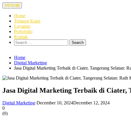
Skip
MENU
to
content
Home
Tentang Kami
Layanan
Portofolio
Kontak
Search
for:
Home
Digital Marketing
Jasa Digital Marketing Terbaik di Ciater, Tangerang Selatan: 
Jasa Digital Marketing Terbaik di Ciater,
Digital Marketing
·
December 10, 2024
December 12, 2024
0
(
0
)