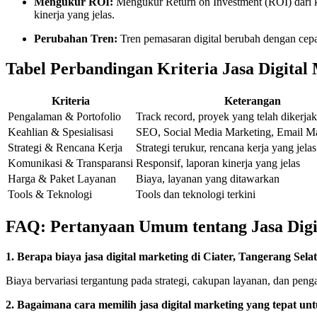
Mengukur ROI:
Mengukur Return on Investment (ROI) dari k
kinerja yang jelas.
Perubahan Tren:
Tren pemasaran digital berubah dengan cep
Tabel Perbandingan Kriteria Jasa Digital
Kriteria
Keterangan
Pengalaman & Portofolio
Track record, proyek yang telah dikerja
Keahlian & Spesialisasi
SEO, Social Media Marketing, Email Mar
Strategi & Rencana Kerja
Strategi terukur, rencana kerja yang jelas
Komunikasi & Transparansi
Responsif, laporan kinerja yang jelas
Harga & Paket Layanan
Biaya, layanan yang ditawarkan
Tools & Teknologi
Tools dan teknologi terkini
FAQ: Pertanyaan Umum tentang Jasa Digit
1. Berapa biaya jasa digital marketing di Ciater, Tangerang Sela
Biaya bervariasi tergantung pada strategi, cakupan layanan, dan penga
2. Bagaimana cara memilih jasa digital marketing yang tepat unt