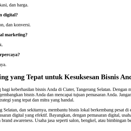
kasi, dan harga.
 digital?
on, dan konversi.
tal marketing?
k.
erpercaya?
nya.
ng yang Tepat untuk Kesuksesan Bisnis And
ng bagi keberhasilan bisnis Anda di Ciater, Tangerang Selatan. Dengan
embangkan bisnis Anda dan mencapai tujuan pemasaran Anda. Jangan
ategi yang tepat dan mitra yang handal.
 Selatan, dan sekitarnya, membantu bisnis lokal berkembang pesat di er
masaran digital yang efektif. Bayangkan, dengan pemasaran digital, usa
brand awareness. Usaha jasa seperti salon, bengkel, atau bimbingan be