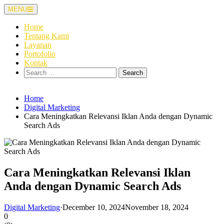
Skip
MENU
to
content
Home
Tentang Kami
Layanan
Portofolio
Kontak
Search
for:
Home
Digital Marketing
Cara Meningkatkan Relevansi Iklan Anda dengan Dynamic
Search Ads
Cara Meningkatkan Relevansi Iklan
Anda dengan Dynamic Search Ads
Digital Marketing
·
December 10, 2024
November 18, 2024
0