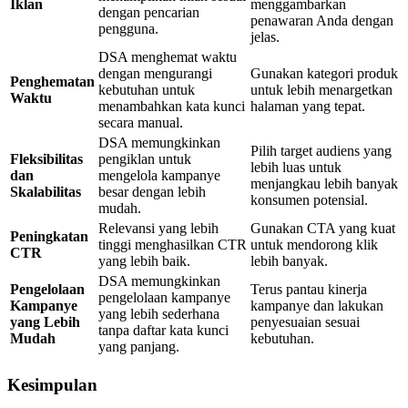
Iklan
menggambarkan
dengan pencarian
penawaran Anda dengan
pengguna.
jelas.
DSA menghemat waktu
dengan mengurangi
Gunakan kategori produk
Penghematan
kebutuhan untuk
untuk lebih menargetkan
Waktu
menambahkan kata kunci
halaman yang tepat.
secara manual.
DSA memungkinkan
Pilih target audiens yang
Fleksibilitas
pengiklan untuk
lebih luas untuk
dan
mengelola kampanye
menjangkau lebih banyak
Skalabilitas
besar dengan lebih
konsumen potensial.
mudah.
Relevansi yang lebih
Gunakan CTA yang kuat
Peningkatan
tinggi menghasilkan CTR
untuk mendorong klik
CTR
yang lebih baik.
lebih banyak.
DSA memungkinkan
Pengelolaan
Terus pantau kinerja
pengelolaan kampanye
Kampanye
kampanye dan lakukan
yang lebih sederhana
yang Lebih
penyesuaian sesuai
tanpa daftar kata kunci
Mudah
kebutuhan.
yang panjang.
Kesimpulan