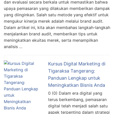
dan evaluasi secara berkala untuk memastikan bahwa
upaya pemasaran yang dilakukan memberikan dampak
yang diinginkan. Salah satu metode yang efektif untuk
mengukur kinerja merek adalah melalui brand audit.
Dalam artikel ini, kita akan membahas langkah-langkah
menjalankan brand audit, memberikan tips untuk
meningkatkan ekuitas merek, serta menampilkan
analisis …
Kursus Digital Marketing di
Tigaraksa Tangerang:
Panduan Lengkap untuk
Meningkatkan Bisnis Anda
0 (0) Dalam era digital yang
terus berkembang, pemasaran
digital telah menjadi salah satu
aspek terpenting dalam strategi