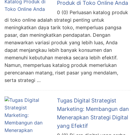
Produk di Toko Online Anda
0 (0) Perluasan katalog produk
di toko online adalah strategi penting untuk
meningkatkan daya tarik toko, memperluas pangsa
pasar, dan meningkatkan pendapatan. Dengan
menawarkan variasi produk yang lebih luas, Anda
dapat menjangkau lebih banyak konsumen dan
memenuhi kebutuhan mereka secara lebih efektif.
Namun, memperluas katalog produk memerlukan
perencanaan matang, riset pasar yang mendalam,
serta strategi …
Tugas Digital Strategist
Marketing: Membangun dan
Menerapkan Strategi Digital
yang Efektif