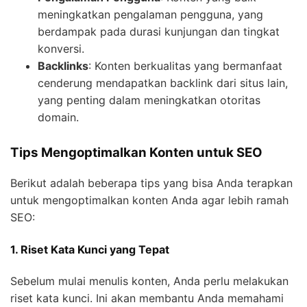
meningkatkan pengalaman pengguna, yang
berdampak pada durasi kunjungan dan tingkat
konversi.
Backlinks
: Konten berkualitas yang bermanfaat
cenderung mendapatkan backlink dari situs lain,
yang penting dalam meningkatkan otoritas
domain.
Tips Mengoptimalkan Konten untuk SEO
Berikut adalah beberapa tips yang bisa Anda terapkan
untuk mengoptimalkan konten Anda agar lebih ramah
SEO:
1. Riset Kata Kunci yang Tepat
Sebelum mulai menulis konten, Anda perlu melakukan
riset kata kunci. Ini akan membantu Anda memahami