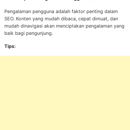
Pengalaman pengguna adalah faktor penting dalam
SEO. Konten yang mudah dibaca, cepat dimuat, dan
mudah dinavigasi akan menciptakan pengalaman yang
baik bagi pengunjung.
Tips: