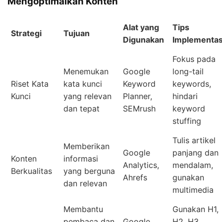
Mengoptimalkan Konten
Alat yang
Tips
Strategi
Tujuan
Digunakan
Implementas
Fokus pada
Menemukan
Google
long-tail
Riset Kata
kata kunci
Keyword
keywords,
Kunci
yang relevan
Planner,
hindari
dan tepat
SEMrush
keyword
stuffing
Tulis artikel
Memberikan
Google
panjang dan
Konten
informasi
Analytics,
mendalam,
Berkualitas
yang berguna
Ahrefs
gunakan
dan relevan
multimedia
Membantu
Gunakan H1,
pembaca dan
Google
H2, H3