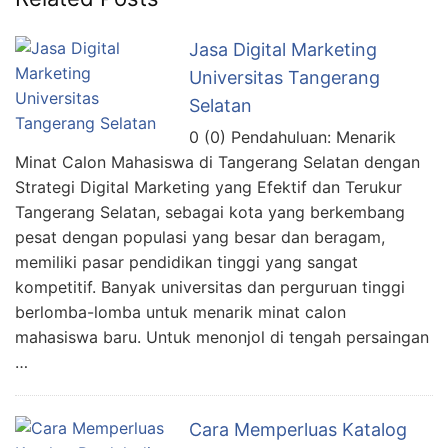
Jasa Digital Marketing
Universitas Tangerang
Selatan
0 (0) Pendahuluan: Menarik
Minat Calon Mahasiswa di Tangerang Selatan dengan
Strategi Digital Marketing yang Efektif dan Terukur
Tangerang Selatan, sebagai kota yang berkembang
pesat dengan populasi yang besar dan beragam,
memiliki pasar pendidikan tinggi yang sangat
kompetitif. Banyak universitas dan perguruan tinggi
berlomba-lomba untuk menarik minat calon
mahasiswa baru. Untuk menonjol di tengah persaingan
…
Cara Memperluas Katalog