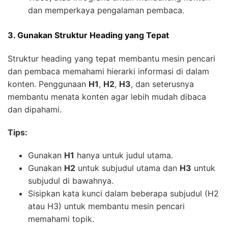
dan memperkaya pengalaman pembaca.
3. Gunakan Struktur Heading yang Tepat
Struktur heading yang tepat membantu mesin pencari
dan pembaca memahami hierarki informasi di dalam
konten. Penggunaan
H1
,
H2
,
H3
, dan seterusnya
membantu menata konten agar lebih mudah dibaca
dan dipahami.
Tips:
Gunakan
H1
hanya untuk judul utama.
Gunakan
H2
untuk subjudul utama dan
H3
untuk
subjudul di bawahnya.
Sisipkan kata kunci dalam beberapa subjudul (H2
atau H3) untuk membantu mesin pencari
memahami topik.