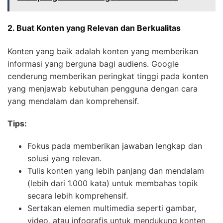
2. Buat Konten yang Relevan dan Berkualitas
Konten yang baik adalah konten yang memberikan
informasi yang berguna bagi audiens. Google
cenderung memberikan peringkat tinggi pada konten
yang menjawab kebutuhan pengguna dengan cara
yang mendalam dan komprehensif.
Tips:
Fokus pada memberikan jawaban lengkap dan
solusi yang relevan.
Tulis konten yang lebih panjang dan mendalam
(lebih dari 1.000 kata) untuk membahas topik
secara lebih komprehensif.
Sertakan elemen multimedia seperti gambar,
video, atau infografis untuk mendukung konten