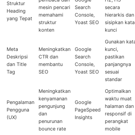
Struktur
mesin pencari
Search
secara
Heading
memahami
Console,
hierarkis dan
yang Tepat
struktur
Yoast SEO
sisipkan kata
konten
kunci
Gunakan kat
Meta
Meningkatkan
Google
kunci,
Deskripsi
CTR dan
Search
pastikan
dan Title
membantu
Console,
panjangnya
Tag
SEO
Yoast SEO
sesuai
standar
Meningkatkan
Optimalkan
kenyamanan
waktu muat
Pengalaman
Google
pengunjung
halaman dan
Pengguna
PageSpeed
dan
responsif di
(UX)
Insights
penurunan
perangkat
bounce rate
mobile