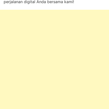
perjalanan digital Anda bersama kami!