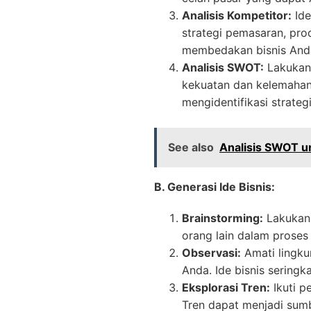
Analisis Kompetitor:
Ide
strategi pemasaran, pro
membedakan bisnis Anda
Analisis SWOT:
Lakukan 
kekuatan dan kelemahan
mengidentifikasi strate
See also
Analisis SWOT un
B. Generasi Ide Bisnis:
Brainstorming:
Lakukan 
orang lain dalam proses
Observasi:
Amati lingku
Anda. Ide bisnis seringk
Eksplorasi Tren:
Ikuti p
Tren dapat menjadi sumbe