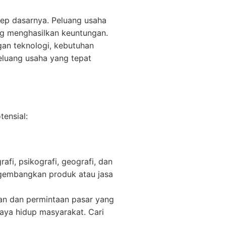
ep dasarnya. Peluang usaha
ng menghasilkan keuntungan.
gan teknologi, kebutuhan
peluang usaha yang tepat
tensial:
fi, psikografi, geografi, dan
ngembangkan produk atau jasa
han dan permintaan pasar yang
gaya hidup masyarakat. Cari