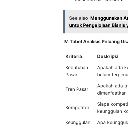
See also
Menggunakan An
untuk Pengelolaan Bisnis y
IV. Tabel Analisis Peluang U
Kriteria
Deskripsi
Kebutuhan
Apakah ada k
Pasar
belum terpenu
Apakah ada tr
Tren Pasar
dimanfaatkan 
Siapa kompet
Kompetitor
keunggulan ko
Keunggulan
Apa keunggula