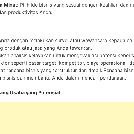
n Minat:
Pilih ide bisnis yang sesuai dengan keahlian dan m
an produktivitas Anda.
s Anda dengan melakukan survei atau wawancara kepada ca
g produk atau jasa yang Anda tawarkan.
kan analisis kelayakan untuk mengevaluasi potensi keberha
ktor seperti pasar target, kompetitor, biaya operasional, 
at rencana bisnis yang terstruktur dan detail. Rencana bis
 bisnis dan membantu Anda dalam mencari pendanaan.
luang Usaha yang Potensial