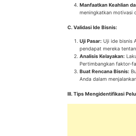
Manfaatkan Keahlian da
meningkatkan motivasi d
C. Validasi Ide Bisnis:
Uji Pasar:
Uji ide bisni
pendapat mereka tentan
Analisis Kelayakan:
Laku
Pertimbangkan faktor-fa
Buat Rencana Bisnis:
Bu
Anda dalam menjalankan
III. Tips Mengidentifikasi Pe