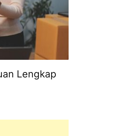
duan Lengkap