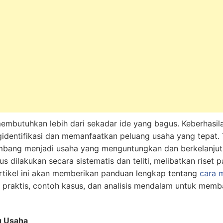
embutuhkan lebih dari sekadar ide yang bagus. Keberhasi
entifikasi dan memanfaatkan peluang usaha yang tepat. T
mbang menjadi usaha yang menguntungkan dan berkelanjutan
rus dilakukan secara sistematis dan teliti, melibatkan rise
Artikel ini akan memberikan panduan lengkap tentang
cara m
s praktis, contoh kasus, dan analisis mendalam untuk memb
g Usaha