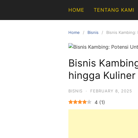
Skip
HOME
TENTANG KAMI
to
content
Home
Bisnis
Bisnis Kambing:
Bisnis Kambin
hingga Kuliner
BISNIS
·
FEBRUARY 8, 2025
4
(
1
)