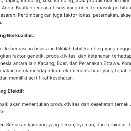
, daging kambing, susu kambing, atau produk olahan lainn
h Anda. Buatlah rencana bisnis yang rinci, termasuk perhit
asaran. Pertimbangkan juga faktor lokasi peternakan, akse
.
ang Berkualitas:
 keberhasilan bisnis ini. Pilihlah bibit kambing yang unggu
gkan faktor genetik, produktivitas, dan ketahanan terhada
nesia antara lain Kacang, Boer, dan Peranakan Ettawa. Kon
rnakan untuk mendapatkan rekomendasi bibit yang tepat. 
an memiliki sertifikat kesehatan.
ng Efektif:
aik akan menentukan produktivitas dan kesehatan ternak A
an:
n:
Sediakan kandang yang bersih, nyaman, dan terhindar da