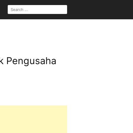
SEARCH
FOR:
uk Pengusaha