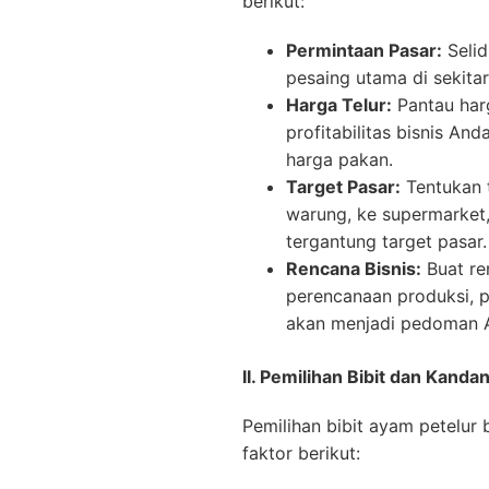
berikut:
Permintaan Pasar:
Selid
pesaing utama di sekita
Harga Telur:
Pantau harg
profitabilitas bisnis An
harga pakan.
Target Pasar:
Tentukan t
warung, ke supermarket
tergantung target pasar.
Rencana Bisnis:
Buat re
perencanaan produksi, p
akan menjadi pedoman A
II. Pemilihan Bibit dan Kanda
Pemilihan bibit ayam petelur 
faktor berikut: