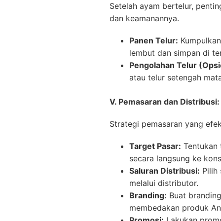
Setelah ayam bertelur, penti
dan keamanannya.
Panen Telur:
Kumpulkan t
lembut dan simpan di te
Pengolahan Telur (Opsi
atau telur setengah mat
V. Pemasaran dan Distribusi:
Strategi pemasaran yang efekt
Target Pasar:
Tentukan t
secara langsung ke kons
Saluran Distribusi:
Pilih
melalui distributor.
Branding:
Buat branding
membedakan produk And
Promosi:
Lakukan promosi