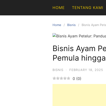
Skip
HOME
TENTANG KAMI
to
content
Home
Bisnis
Bisnis Ayam Pet
Bisnis Ayam P
Pemula hingga
BISNIS
·
FEBRUARY 18, 2025
0
(
0
)