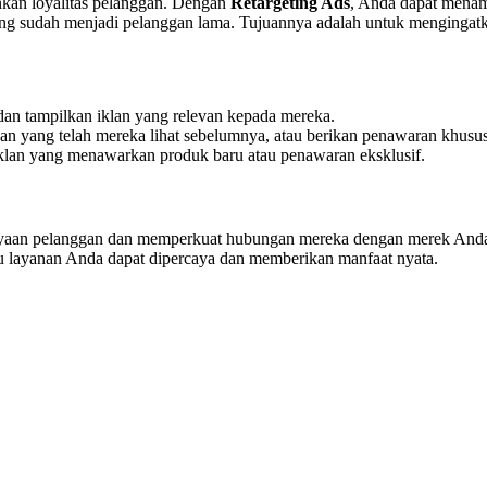
ankan loyalitas pelanggan. Dengan
Retargeting Ads
, Anda dapat menam
ang sudah menjadi pelanggan lama. Tujuannya adalah untuk mengingat
an tampilkan iklan yang relevan kepada mereka.
nan yang telah mereka lihat sebelumnya, atau berikan penawaran khus
klan yang menawarkan produk baru atau penawaran eksklusif.
cayaan pelanggan dan memperkuat hubungan mereka dengan merek Anda
u layanan Anda dapat dipercaya dan memberikan manfaat nyata.