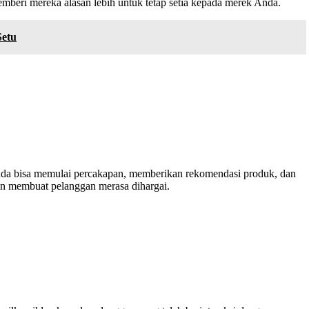
mberi mereka alasan lebih untuk tetap setia kepada merek Anda.
Setu
nda bisa memulai percakapan, memberikan rekomendasi produk, dan
an membuat pelanggan merasa dihargai.