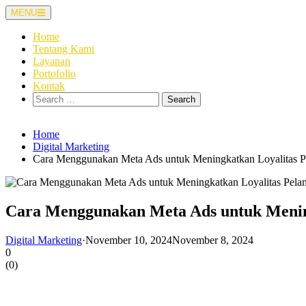
Skip
MENU
to
content
Home
Tentang Kami
Layanan
Portofolio
Kontak
Search
for:
Home
Digital Marketing
Cara Menggunakan Meta Ads untuk Meningkatkan Loyalitas P
Cara Menggunakan Meta Ads untuk Menin
Digital Marketing
·
November 10, 2024
November 8, 2024
0
(
0
)