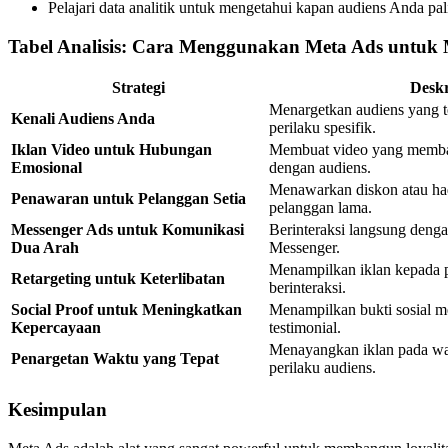
Pelajari data analitik untuk mengetahui kapan audiens Anda pa
Tabel Analisis: Cara Menggunakan Meta Ads untuk 
Strategi
Deskr
Menargetkan audiens yang t
Kenali Audiens Anda
perilaku spesifik.
Iklan Video untuk Hubungan
Membuat video yang memba
Emosional
dengan audiens.
Menawarkan diskon atau had
Penawaran untuk Pelanggan Setia
pelanggan lama.
Messenger Ads untuk Komunikasi
Berinteraksi langsung deng
Dua Arah
Messenger.
Menampilkan iklan kepada p
Retargeting untuk Keterlibatan
berinteraksi.
Social Proof untuk Meningkatkan
Menampilkan bukti sosial me
Kepercayaan
testimonial.
Menayangkan iklan pada wa
Penargetan Waktu yang Tepat
perilaku audiens.
Kesimpulan