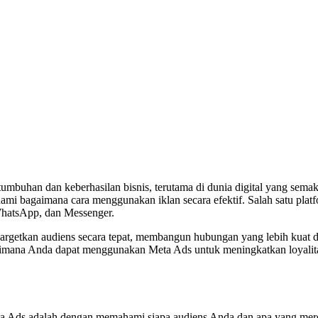
rtumbuhan dan keberhasilan bisnis, terutama di dunia digital yang sem
mi bagaimana cara menggunakan iklan secara efektif. Salah satu platfo
WhatsApp, dan Messenger.
getkan audiens secara tepat, membangun hubungan yang lebih kuat de
imana Anda dapat menggunakan Meta Ads untuk meningkatkan loyalitas
Meta Ads adalah dengan memahami siapa audiens Anda dan apa yang me