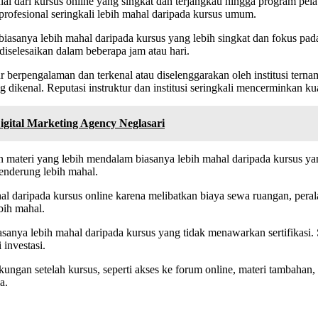
lai dari kursus online yang singkat dan terjangkau hingga program pela
profesional seringkali lebih mahal daripada kursus umum.
asanya lebih mahal daripada kursus yang lebih singkat dan fokus pada
diselesaikan dalam beberapa jam atau hari.
r berpengalaman dan terkenal atau diselenggarakan oleh institusi terna
 dikenal. Reputasi instruktur dan institusi seringkali mencerminkan ku
gital Marketing Agency Neglasari
materi yang lebih mendalam biasanya lebih mahal daripada kursus yang
cenderung lebih mahal.
l daripada kursus online karena melibatkan biaya sewa ruangan, pera
ebih mahal.
anya lebih mahal daripada kursus yang tidak menawarkan sertifikasi. Se
 investasi.
an setelah kursus, seperti akses ke forum online, materi tambahan, a
a.