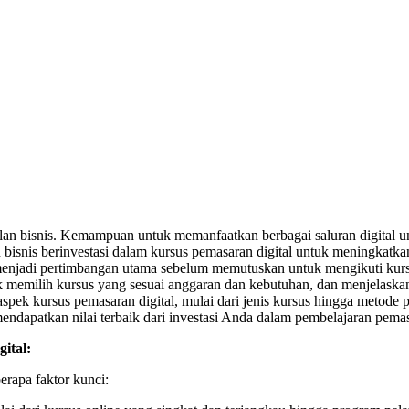
rhasilan bisnis. Kemampuan untuk memanfaatkan berbagai saluran digita
 bisnis berinvestasi dalam kursus pemasaran digital untuk meningkatk
 menjadi pertimbangan utama sebelum memutuskan untuk mengikuti kurs
uk memilih kursus yang sesuai anggaran dan kebutuhan, dan menjelas
 aspek kursus pemasaran digital, mulai dari jenis kursus hingga met
dapatkan nilai terbaik dari investasi Anda dalam pembelajaran pemasa
ital:
erapa faktor kunci: