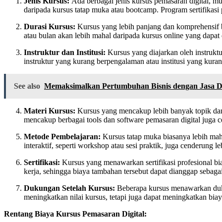
Jenis Kursus:
Ada berbagai jenis kursus pemasaran digital, mu
daripada kursus tatap muka atau bootcamp. Program sertifikasi 
Durasi Kursus:
Kursus yang lebih panjang dan komprehensif bi
atau bulan akan lebih mahal daripada kursus online yang dapat 
Instruktur dan Institusi:
Kursus yang diajarkan oleh instruktu
instruktur yang kurang berpengalaman atau institusi yang kurang
See also
Memaksimalkan Pertumbuhan Bisnis dengan Jasa Di
Materi Kursus:
Kursus yang mencakup lebih banyak topik dan 
mencakup berbagai tools dan software pemasaran digital juga 
Metode Pembelajaran:
Kursus tatap muka biasanya lebih maha
interaktif, seperti workshop atau sesi praktik, juga cenderung l
Sertifikasi:
Kursus yang menawarkan sertifikasi profesional bias
kerja, sehingga biaya tambahan tersebut dapat dianggap sebagai
Dukungan Setelah Kursus:
Beberapa kursus menawarkan dukung
meningkatkan nilai kursus, tetapi juga dapat meningkatkan biay
Rentang Biaya Kursus Pemasaran Digital: