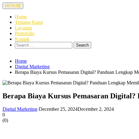
Skip
MENU
to
content
Home
Tentang Kami
Layanan
Portofolio
Kontak
Search
for:
Home
Digital Marketing
Berapa Biaya Kursus Pemasaran Digital? Panduan Lengkap M
Berapa Biaya Kursus Pemasaran Digital?
Digital Marketing
·
December 25, 2024
December 2, 2024
0
(
0
)