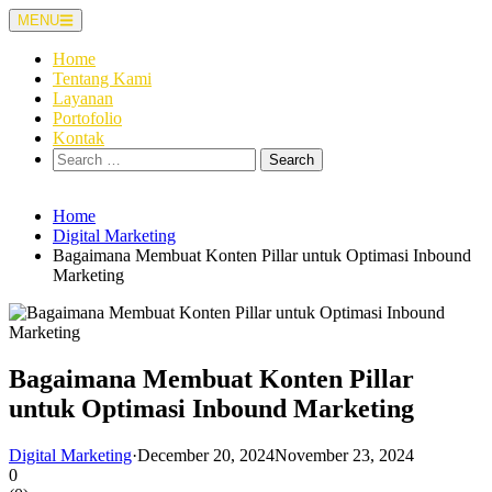
Skip
MENU
to
content
Home
Tentang Kami
Layanan
Portofolio
Kontak
Search
for:
Home
Digital Marketing
Bagaimana Membuat Konten Pillar untuk Optimasi Inbound
Marketing
Bagaimana Membuat Konten Pillar
untuk Optimasi Inbound Marketing
Digital Marketing
·
December 20, 2024
November 23, 2024
0