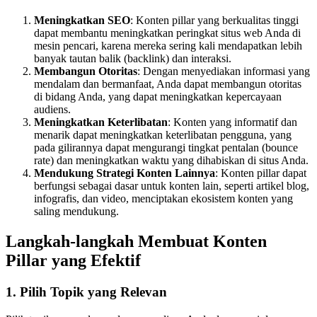
Meningkatkan SEO
: Konten pillar yang berkualitas tinggi
dapat membantu meningkatkan peringkat situs web Anda di
mesin pencari, karena mereka sering kali mendapatkan lebih
banyak tautan balik (backlink) dan interaksi.
Membangun Otoritas
: Dengan menyediakan informasi yang
mendalam dan bermanfaat, Anda dapat membangun otoritas
di bidang Anda, yang dapat meningkatkan kepercayaan
audiens.
Meningkatkan Keterlibatan
: Konten yang informatif dan
menarik dapat meningkatkan keterlibatan pengguna, yang
pada gilirannya dapat mengurangi tingkat pentalan (bounce
rate) dan meningkatkan waktu yang dihabiskan di situs Anda.
Mendukung Strategi Konten Lainnya
: Konten pillar dapat
berfungsi sebagai dasar untuk konten lain, seperti artikel blog,
infografis, dan video, menciptakan ekosistem konten yang
saling mendukung.
Langkah-langkah Membuat Konten
Pillar yang Efektif
1. Pilih Topik yang Relevan