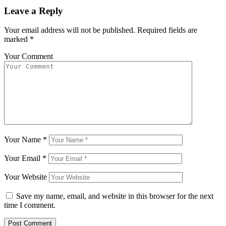
Leave a Reply
Your email address will not be published.
Required fields are
marked
*
Your Comment
Your Name
*
Your Email
*
Your Website
Save my name, email, and website in this browser for the next
time I comment.