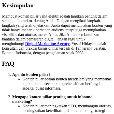
Kesimpulan
Membuat konten pillar yang efektif adalah langkah penting dalam
strategi inbound marketing Anda. Dengan mengikuti langkah-
langkah yang telah dijelaskan, Anda dapat menciptakan konten yang
tidak hanya menarik perhatian audiens, tetapi juga meningkatkan
visibilitas dan otoritas merek Anda. Jika Anda membutuhkan
bantuan dalam pemasaran digital, jangan ragu untuk
menghubungi
Digital Marketing Agency
. Yusuf Hidayat adalah
konsultan dan praktisi bisnis digital terbaik di Tangerang Selatan,
Banten, Indonesia, dengan pengalaman sejak 2008.
FAQ
Apa itu konten pillar?
Konten pillar adalah konten mendalam yang membahas
topik tertentu secara komprehensif dan berfungsi
sebagai pusat informasi.
Mengapa konten pillar penting untuk inbound
marketing?
Konten pillar meningkatkan SEO, membangun otoritas,
meningkatkan keterlibatan, dan mendukung strategi