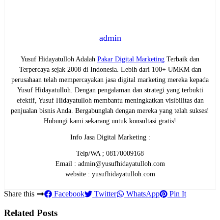
admin
Yusuf Hidayatulloh Adalah
Pakar Digital Marketing
Terbaik dan
Terpercaya sejak 2008 di Indonesia. Lebih dari 100+ UMKM dan
perusahaan telah mempercayakan jasa digital marketing mereka kepada
Yusuf Hidayatulloh. Dengan pengalaman dan strategi yang terbukti
efektif, Yusuf Hidayatulloh membantu meningkatkan visibilitas dan
penjualan bisnis Anda. Bergabunglah dengan mereka yang telah sukses!
Hubungi kami sekarang untuk konsultasi gratis!
Info Jasa Digital Marketing :
Telp/WA ; 08170009168
Email : admin@yusufhidayatulloh.com
website : yusufhidayatulloh.com
Share this
Facebook
Twitter
WhatsApp
Pin It
Related Posts