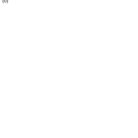
(
0
)