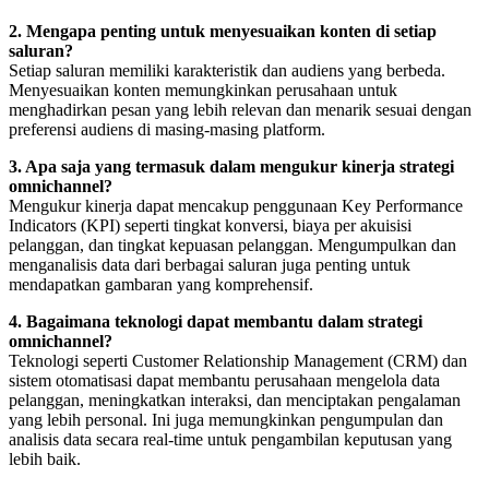
2. Mengapa penting untuk menyesuaikan konten di setiap
saluran?
Setiap saluran memiliki karakteristik dan audiens yang berbeda.
Menyesuaikan konten memungkinkan perusahaan untuk
menghadirkan pesan yang lebih relevan dan menarik sesuai dengan
preferensi audiens di masing-masing platform.
3. Apa saja yang termasuk dalam mengukur kinerja strategi
omnichannel?
Mengukur kinerja dapat mencakup penggunaan Key Performance
Indicators (KPI) seperti tingkat konversi, biaya per akuisisi
pelanggan, dan tingkat kepuasan pelanggan. Mengumpulkan dan
menganalisis data dari berbagai saluran juga penting untuk
mendapatkan gambaran yang komprehensif.
4. Bagaimana teknologi dapat membantu dalam strategi
omnichannel?
Teknologi seperti Customer Relationship Management (CRM) dan
sistem otomatisasi dapat membantu perusahaan mengelola data
pelanggan, meningkatkan interaksi, dan menciptakan pengalaman
yang lebih personal. Ini juga memungkinkan pengumpulan dan
analisis data secara real-time untuk pengambilan keputusan yang
lebih baik.