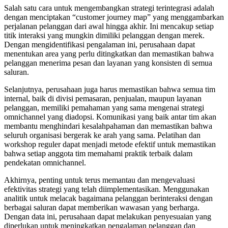
Salah satu cara untuk mengembangkan strategi terintegrasi adalah
dengan menciptakan “customer journey map” yang menggambarkan
perjalanan pelanggan dari awal hingga akhir. Ini mencakup setiap
titik interaksi yang mungkin dimiliki pelanggan dengan merek.
Dengan mengidentifikasi pengalaman ini, perusahaan dapat
menentukan area yang perlu ditingkatkan dan memastikan bahwa
pelanggan menerima pesan dan layanan yang konsisten di semua
saluran.
Selanjutnya, perusahaan juga harus memastikan bahwa semua tim
internal, baik di divisi pemasaran, penjualan, maupun layanan
pelanggan, memiliki pemahaman yang sama mengenai strategi
omnichannel yang diadopsi. Komunikasi yang baik antar tim akan
membantu menghindari kesalahpahaman dan memastikan bahwa
seluruh organisasi bergerak ke arah yang sama. Pelatihan dan
workshop reguler dapat menjadi metode efektif untuk memastikan
bahwa setiap anggota tim memahami praktik terbaik dalam
pendekatan omnichannel.
Akhirnya, penting untuk terus memantau dan mengevaluasi
efektivitas strategi yang telah diimplementasikan. Menggunakan
analitik untuk melacak bagaimana pelanggan berinteraksi dengan
berbagai saluran dapat memberikan wawasan yang berharga.
Dengan data ini, perusahaan dapat melakukan penyesuaian yang
diperlukan untuk meningkatkan pengalaman pelanggan dan