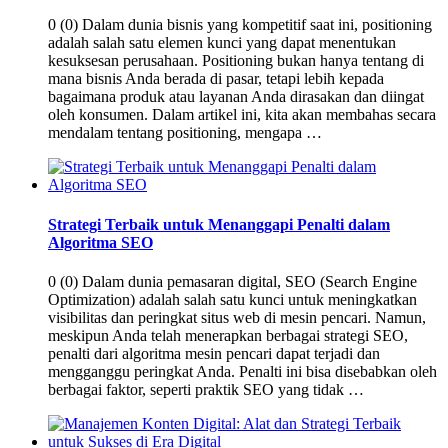
0 (0) Dalam dunia bisnis yang kompetitif saat ini, positioning
adalah salah satu elemen kunci yang dapat menentukan
kesuksesan perusahaan. Positioning bukan hanya tentang di
mana bisnis Anda berada di pasar, tetapi lebih kepada
bagaimana produk atau layanan Anda dirasakan dan diingat
oleh konsumen. Dalam artikel ini, kita akan membahas secara
mendalam tentang positioning, mengapa …
Strategi Terbaik untuk Menanggapi Penalti dalam
Algoritma SEO
0 (0) Dalam dunia pemasaran digital, SEO (Search Engine
Optimization) adalah salah satu kunci untuk meningkatkan
visibilitas dan peringkat situs web di mesin pencari. Namun,
meskipun Anda telah menerapkan berbagai strategi SEO,
penalti dari algoritma mesin pencari dapat terjadi dan
mengganggu peringkat Anda. Penalti ini bisa disebabkan oleh
berbagai faktor, seperti praktik SEO yang tidak …