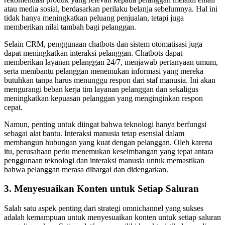
atau media sosial, berdasarkan perilaku belanja sebelumnya. Hal ini
tidak hanya meningkatkan peluang penjualan, tetapi juga
memberikan nilai tambah bagi pelanggan.
Selain CRM, penggunaan chatbots dan sistem otomatisasi juga
dapat meningkatkan interaksi pelanggan. Chatbots dapat
memberikan layanan pelanggan 24/7, menjawab pertanyaan umum,
serta membantu pelanggan menemukan informasi yang mereka
butuhkan tanpa harus menunggu respon dari staf manusia. Ini akan
mengurangi beban kerja tim layanan pelanggan dan sekaligus
meningkatkan kepuasan pelanggan yang menginginkan respon
cepat.
Namun, penting untuk diingat bahwa teknologi hanya berfungsi
sebagai alat bantu. Interaksi manusia tetap esensial dalam
membangun hubungan yang kuat dengan pelanggan. Oleh karena
itu, perusahaan perlu menemukan keseimbangan yang tepat antara
penggunaan teknologi dan interaksi manusia untuk memastikan
bahwa pelanggan merasa dihargai dan didengarkan.
3. Menyesuaikan Konten untuk Setiap Saluran
Salah satu aspek penting dari strategi omnichannel yang sukses
adalah kemampuan untuk menyesuaikan konten untuk setiap saluran