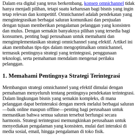
Dalam era digital yang terus berkembang,
konsep omnichannel
tidak
hanya menjadi pilihan, tetapi suatu keharusan bagi bisnis yang ingin
tetap relevan dan kompetitif. Omnichannel adalah pendekatan yang
mengintegrasikan berbagai saluran komunikasi dan penjualan
dengan tujuan memberikan pengalaman pelanggan yang konsisten
dan mulus. Dengan semakin banyaknya pilihan yang tersedia bagi
konsumen, penting bagi perusahaan untuk memahami dan
mengimplementasikan strategi omnichannel yang efektif. Artikel ini
akan membahas tips-tips dalam mengoptimalkan omnichannel,
termasuk pentingnya strategi yang terintegrasi, penggunaan
teknologi, serta pemahaman mendalam mengenai perilaku
pelanggan.
1. Memahami Pentingnya Strategi Terintegrasi
Membangun strategi omnichannel yang efektif dimulai dengan
pemahaman menyeluruh tentang pentingnya pendekatan terintegrasi.
Dalam lingkungan bisnis yang semakin kompleks, di mana
pelanggan dapat berinteraksi dengan merek melalui berbagai saluran
—baik online maupun offline—penting bagi perusahaan untuk
memastikan bahwa semua saluran tersebut berfungsi secara
harmonis. Strategi terintegrasi memungkinkan perusahaan untuk
menyediakan pengalaman yang konsisten, mulai dari interaksi di
media sosial, email, hingga pengalaman di toko fisik.