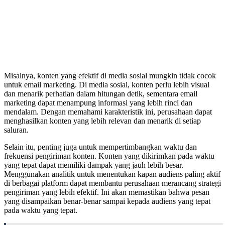
Misalnya, konten yang efektif di media sosial mungkin tidak cocok
untuk email marketing. Di media sosial, konten perlu lebih visual
dan menarik perhatian dalam hitungan detik, sementara email
marketing dapat menampung informasi yang lebih rinci dan
mendalam. Dengan memahami karakteristik ini, perusahaan dapat
menghasilkan konten yang lebih relevan dan menarik di setiap
saluran.
Selain itu, penting juga untuk mempertimbangkan waktu dan
frekuensi pengiriman konten. Konten yang dikirimkan pada waktu
yang tepat dapat memiliki dampak yang jauh lebih besar.
Menggunakan analitik untuk menentukan kapan audiens paling aktif
di berbagai platform dapat membantu perusahaan merancang strategi
pengiriman yang lebih efektif. Ini akan memastikan bahwa pesan
yang disampaikan benar-benar sampai kepada audiens yang tepat
pada waktu yang tepat.