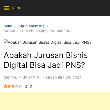
Skip
MENU
to
content
Home
Digital Marketing
Apakah Jurusan Bisnis Digital Bisa Jadi PNS?
Apakah Jurusan Bisnis
Digital Bisa Jadi PNS?
DIGITAL MARKETING
·
DECEMBER 29, 2024
3
(
2
)