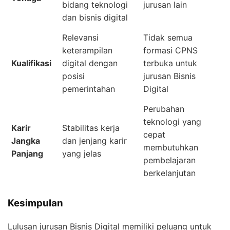
bidang teknologi
jurusan lain
dan bisnis digital
Relevansi
Tidak semua
keterampilan
formasi CPNS
Kualifikasi
digital dengan
terbuka untuk
posisi
jurusan Bisnis
pemerintahan
Digital
Perubahan
teknologi yang
Karir
Stabilitas kerja
cepat
Jangka
dan jenjang karir
membutuhkan
Panjang
yang jelas
pembelajaran
berkelanjutan
Kesimpulan
Lulusan jurusan Bisnis Digital memiliki peluang untuk