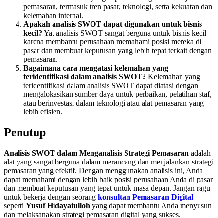
pemasaran, termasuk tren pasar, teknologi, serta kekuatan dan
kelemahan internal.
Apakah analisis SWOT dapat digunakan untuk bisnis
kecil?
Ya, analisis SWOT sangat berguna untuk bisnis kecil
karena membantu perusahaan memahami posisi mereka di
pasar dan membuat keputusan yang lebih tepat terkait dengan
pemasaran.
Bagaimana cara mengatasi kelemahan yang
teridentifikasi dalam analisis SWOT?
Kelemahan yang
teridentifikasi dalam analisis SWOT dapat diatasi dengan
mengalokasikan sumber daya untuk perbaikan, pelatihan staf,
atau berinvestasi dalam teknologi atau alat pemasaran yang
lebih efisien.
Penutup
Analisis SWOT dalam Menganalisis Strategi Pemasaran
adalah
alat yang sangat berguna dalam merancang dan menjalankan strategi
pemasaran yang efektif. Dengan menggunakan analisis ini, Anda
dapat memahami dengan lebih baik posisi perusahaan Anda di pasar
dan membuat keputusan yang tepat untuk masa depan. Jangan ragu
untuk bekerja dengan seorang
konsultan Pemasaran Digital
seperti
Yusuf Hidayatulloh
yang dapat membantu Anda menyusun
dan melaksanakan strategi pemasaran digital yang sukses.