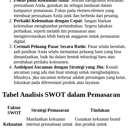
Fokus pada Kekuatan Anda
: Setelah mengetahui kekuatan
perusahaan Anda, gunakan itu sebagai landasan dalam
kampanye pemasaran. Fokus pada elemen-elemen yang
membuat perusahaan Anda unik dan berbeda dari pesaing.
Perbaiki Kelemahan dengan Cepat
: Jangan biarkan
kelemahan menghambat pertumbuhan. Segera lakukan
perbaikan, seperti melatih tim pemasaran atau
menginvestasikan lebih banyak anggaran untuk pemasaran
digital.
Cermati Peluang Pasar Secara Rutin
: Pasar selalu berubah,
jadi pastikan Anda selalu memantau peluang baru yang bisa
dimanfaatkan, baik itu dalam bentuk teknologi baru atau
perubahan perilaku konsumen.
Antisipasi Ancaman dengan Strategi yang Jitu
: Kenali
ancaman yang ada dan buat strategi untuk menghadapinya.
Misalnya, jika ancaman terbesar adalah persaingan yang ketat,
fokuskan pada diferensiasi produk atau layanan.
Tabel Analisis SWOT dalam Pemasaran
Faktor
Strategi Pemasaran
Tindakan
SWOT
Manfaatkan kekuatan
Gunakan kekuatan brand
Kekuatan
internal perusahaan untuk
dan produk untuk