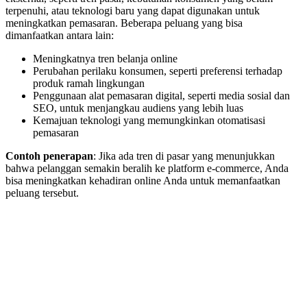
terpenuhi, atau teknologi baru yang dapat digunakan untuk
meningkatkan pemasaran. Beberapa peluang yang bisa
dimanfaatkan antara lain:
Meningkatnya tren belanja online
Perubahan perilaku konsumen, seperti preferensi terhadap
produk ramah lingkungan
Penggunaan alat pemasaran digital, seperti media sosial dan
SEO, untuk menjangkau audiens yang lebih luas
Kemajuan teknologi yang memungkinkan otomatisasi
pemasaran
Contoh penerapan
: Jika ada tren di pasar yang menunjukkan
bahwa pelanggan semakin beralih ke platform e-commerce, Anda
bisa meningkatkan kehadiran online Anda untuk memanfaatkan
peluang tersebut.