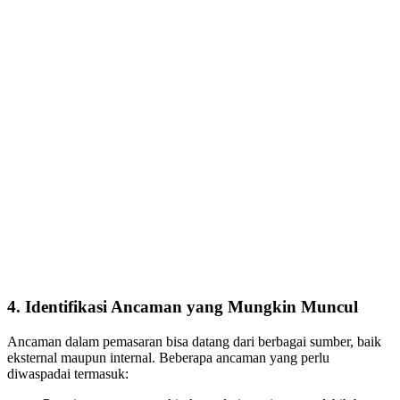
4.
Identifikasi Ancaman yang Mungkin Muncul
Ancaman dalam pemasaran bisa datang dari berbagai sumber, baik
eksternal maupun internal. Beberapa ancaman yang perlu
diwaspadai termasuk: