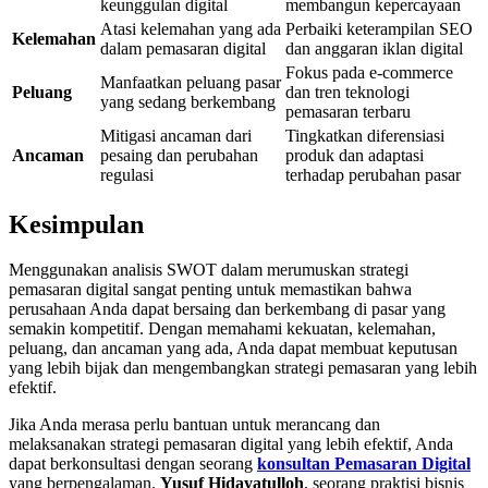
keunggulan digital
membangun kepercayaan
Atasi kelemahan yang ada
Perbaiki keterampilan SEO
Kelemahan
dalam pemasaran digital
dan anggaran iklan digital
Fokus pada e-commerce
Manfaatkan peluang pasar
Peluang
dan tren teknologi
yang sedang berkembang
pemasaran terbaru
Mitigasi ancaman dari
Tingkatkan diferensiasi
Ancaman
pesaing dan perubahan
produk dan adaptasi
regulasi
terhadap perubahan pasar
Kesimpulan
Menggunakan analisis SWOT dalam merumuskan strategi
pemasaran digital sangat penting untuk memastikan bahwa
perusahaan Anda dapat bersaing dan berkembang di pasar yang
semakin kompetitif. Dengan memahami kekuatan, kelemahan,
peluang, dan ancaman yang ada, Anda dapat membuat keputusan
yang lebih bijak dan mengembangkan strategi pemasaran yang lebih
efektif.
Jika Anda merasa perlu bantuan untuk merancang dan
melaksanakan strategi pemasaran digital yang lebih efektif, Anda
dapat berkonsultasi dengan seorang
konsultan Pemasaran Digital
yang berpengalaman.
Yusuf Hidayatulloh
, seorang praktisi bisnis