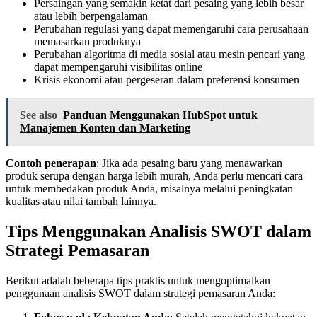
Persaingan yang semakin ketat dari pesaing yang lebih besar
atau lebih berpengalaman
Perubahan regulasi yang dapat memengaruhi cara perusahaan
memasarkan produknya
Perubahan algoritma di media sosial atau mesin pencari yang
dapat mempengaruhi visibilitas online
Krisis ekonomi atau pergeseran dalam preferensi konsumen
See also
Panduan Menggunakan HubSpot untuk
Manajemen Konten dan Marketing
Contoh penerapan
: Jika ada pesaing baru yang menawarkan
produk serupa dengan harga lebih murah, Anda perlu mencari cara
untuk membedakan produk Anda, misalnya melalui peningkatan
kualitas atau nilai tambah lainnya.
Tips Menggunakan Analisis SWOT dalam
Strategi Pemasaran
Berikut adalah beberapa tips praktis untuk mengoptimalkan
penggunaan analisis SWOT dalam strategi pemasaran Anda: