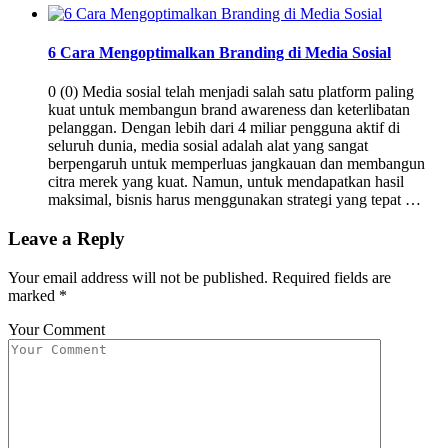
6 Cara Mengoptimalkan Branding di Media Sosial
0 (0) Media sosial telah menjadi salah satu platform paling
kuat untuk membangun brand awareness dan keterlibatan
pelanggan. Dengan lebih dari 4 miliar pengguna aktif di
seluruh dunia, media sosial adalah alat yang sangat
berpengaruh untuk memperluas jangkauan dan membangun
citra merek yang kuat. Namun, untuk mendapatkan hasil
maksimal, bisnis harus menggunakan strategi yang tepat …
Leave a Reply
Your email address will not be published.
Required fields are
marked
*
Your Comment