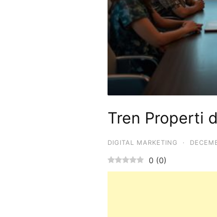
Tren Properti 
DIGITAL MARKETING
·
DECEMB
0
(
0
)