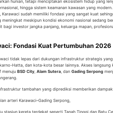
kan hunian, tetapi menciptakan ekosistem hidup yang lengk
nternasional, hingga sistem keamanan kawasan yang modern
Karawaci sudah memiliki fondasi yang sangat kuat sehingg
ung meningkat meskipun kondisi ekonomi nasional sedang be
it bagi investor jangka panjang, keluarga mapan, profesio
awaci: Fondasi Kuat Pertumbuhan 2026
waci tidak lepas dari dukungan infrastruktur strategis ya
arno-Hatta, dan kota-kota besar lainnya. Akses langsung
tif menuju
BSD City
,
Alam Sutera
, dan
Gading Serpong
menj
Tangerang.
frastruktur tambahan yang diprediksi memberikan dampak po
alan arteri Karawaci–Gading Serpong,
ju stasiun kereta terdekat seperti Tanah Tinggi dan Batu C