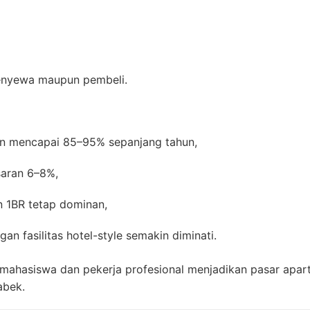
penyewa maupun pembeli.
en mencapai 85–95% sepanjang tahun,
isaran 6–8%,
n 1BR tetap dominan,
n fasilitas hotel-style semakin diminati.
 mahasiswa dan pekerja profesional menjadikan pasar apar
abek.