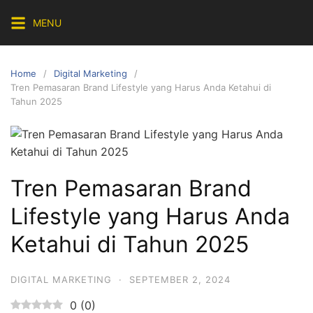
Skip
MENU
to
content
Home
Digital Marketing
Tren Pemasaran Brand Lifestyle yang Harus Anda Ketahui di
Tahun 2025
Tren Pemasaran Brand
Lifestyle yang Harus Anda
Ketahui di Tahun 2025
DIGITAL MARKETING
·
SEPTEMBER 2, 2024
0
(
0
)