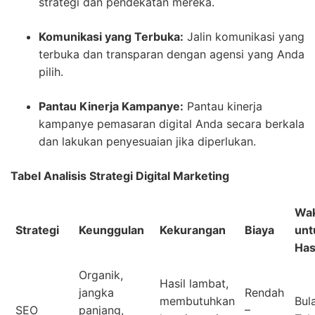
strategi dan pendekatan mereka.
Komunikasi yang Terbuka:
Jalin komunikasi yang
terbuka dan transparan dengan agensi yang Anda
pilih.
Pantau Kinerja Kampanye:
Pantau kinerja
kampanye pemasaran digital Anda secara berkala
dan lakukan penyesuaian jika diperlukan.
Tabel Analisis Strategi Digital Marketing
Wa
Strategi
Keunggulan
Kekurangan
Biaya
unt
Has
Organik,
Hasil lambat,
jangka
Rendah
membutuhkan
Bul
SEO
panjang,
–