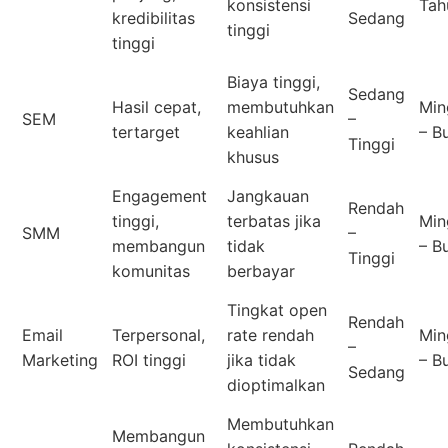
konsistensi
Tah
kredibilitas
Sedang
tinggi
tinggi
Biaya tinggi,
Sedang
Hasil cepat,
membutuhkan
Min
SEM
–
tertarget
keahlian
– B
Tinggi
khusus
Engagement
Jangkauan
Rendah
tinggi,
terbatas jika
Min
SMM
–
membangun
tidak
– B
Tinggi
komunitas
berbayar
Tingkat open
Rendah
Email
Terpersonal,
rate rendah
Min
–
Marketing
ROI tinggi
jika tidak
– B
Sedang
dioptimalkan
Membutuhkan
Membangun