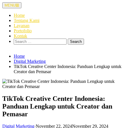
Skip
MENU
to
content
Home
Tentang Kami
Layanan
Portofolio
Kontak
Search
for:
Home
Digital Marketing
TikTok Creative Center Indonesia: Panduan Lengkap untuk
Creator dan Pemasar
TikTok Creative Center Indonesia:
Panduan Lengkap untuk Creator dan
Pemasar
Digital Marketing
·
November 22, 2024
November 29, 2024