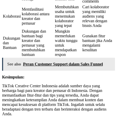
comments
Membutuhkan
Cari kolaborator
Memfasilitasi
usaha untuk
yang memiliki
kolaborasi antara
Kolaborasi
menemukan
audiens yang
kreator dan
kolaborator
relevan dengan
pemasar
yang tepat
bisnis Anda
Dukungan dan
Mungkin
bantuan bagi
memerlukan
Gunakan fitur
Dukungan
kreator dan
waktu tunggu
bantuan jika Anda
dan
pemasar yang
untuk
mengalami
Bantuan
membutuhkan
mendapatkan
kesulitan
bantuan
respon
See also
Peran Customer Support dalam Sales Funnel
Kesimpulan:
TikTok Creative Center Indonesia adalah sumber daya yang
berharga bagi para kreator dan pemasar di Indonesia. Dengan
memanfaatkan fitur-fitur dan tips yang tersedia, Anda dapat
meningkatkan keterampilan Anda dalam membuat konten dan
mencapai kesuksesan di platform TikTok. Ingatlah untuk selalu
beradaptasi dengan tren terbaru dan berinteraksi dengan audiens
Anda.