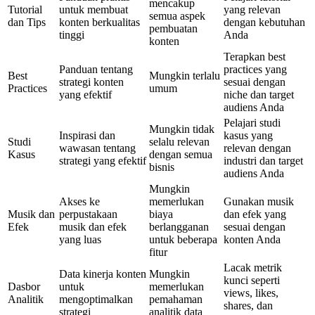
mencakup
Tutorial
untuk membuat
yang relevan
semua aspek
dan Tips
konten berkualitas
dengan kebutuhan
pembuatan
tinggi
Anda
konten
Terapkan best
Panduan tentang
practices yang
Best
Mungkin terlalu
strategi konten
sesuai dengan
Practices
umum
yang efektif
niche dan target
audiens Anda
Pelajari studi
Mungkin tidak
Inspirasi dan
kasus yang
Studi
selalu relevan
wawasan tentang
relevan dengan
Kasus
dengan semua
strategi yang efektif
industri dan target
bisnis
audiens Anda
Mungkin
Akses ke
memerlukan
Gunakan musik
Musik dan
perpustakaan
biaya
dan efek yang
Efek
musik dan efek
berlangganan
sesuai dengan
yang luas
untuk beberapa
konten Anda
fitur
Lacak metrik
Data kinerja konten
Mungkin
kunci seperti
Dasbor
untuk
memerlukan
views, likes,
Analitik
mengoptimalkan
pemahaman
shares, dan
strategi
analitik data